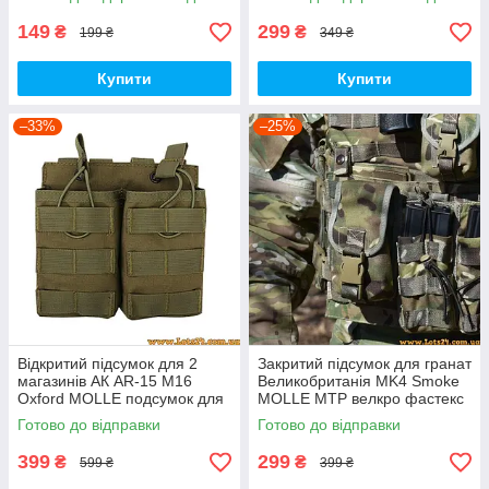
PAT
149
299
₴
₴
199 ₴
349 ₴
Купити
Купити
–33%
–25%
Відкритий підсумок для 2
Закритий підсумок для гранат
магазинів АК AR-15 M16
Великобританія MK4 Smoke
Oxford MOLLE подсумок для
MOLLE MTP велкро фастекс
магазину АК 74 Олива
МОЛЛЕ Мультикам Multicam
Готово до відправки
Готово до відправки
399
299
₴
₴
599 ₴
399 ₴