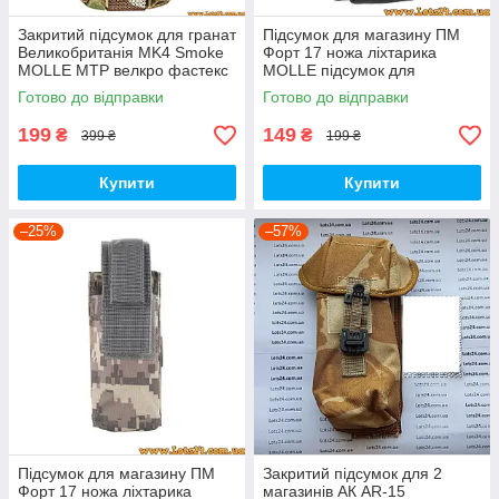
Закритий підсумок для гранат
Підсумок для магазину ПМ
Великобританія MK4 Smoke
Форт 17 ножа ліхтарика
MOLLE MTP велкро фастекс
MOLLE підсумок для
МОЛЛЕ Мультикам Multicam
магазина Чорний
Готово до відправки
Готово до відправки
199
149
₴
₴
399 ₴
199 ₴
Купити
Купити
–25%
–57%
Підсумок для магазину ПМ
Закритий підсумок для 2
Форт 17 ножа ліхтарика
магазинів АК AR-15