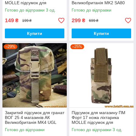
MOLLE підсумок для
Великобританія MK2 SA80
магазина ACU PAT Цифра
MOLLE DDPM подсумок АК
Готово до відправки 3 од.
Готово до відправки
МОЛЛЕ Desert DPM
149
299
₴
₴
199 ₴
699 ₴
Купити
Купити
–29%
–25%
Закритий підсумок для гранат
Підсумок для магазину ПМ
ВОГ 25 4 магазинів АК
Форт 17 ножа ліхтарика
Великобританія MK4 UGL
MOLLE підсумок для
MOLLE MTP Мультикам
магазина Мультикам
Готово до відправки
Готово до відправки 3 од.
Multicam
Multicam