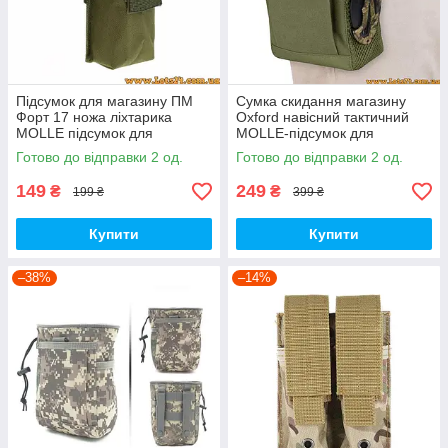
Підсумок для магазину ПМ
Сумка скидання магазину
Форт 17 ножа ліхтарика
Oxford навісний тактичний
MOLLE підсумок для
MOLLE-підсумок для
магазина Олива
скидання магазинів тактична
Готово до відправки 2 од.
Готово до відправки 2 од.
Олива
149
249
₴
₴
199 ₴
399 ₴
Купити
Купити
–38%
–14%