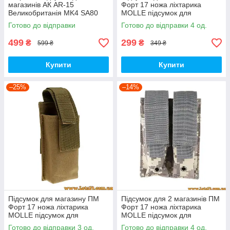
магазинів АК AR-15
Форт 17 ножа ліхтарика
Великобританія MK4 SA80
MOLLE підсумок для
MOLLE MTP подсумок АК
магазина ПМ Олива
Готово до відправки
Готово до відправки 4 од.
МОЛЛЕ Мультикам Multicam
499
299
₴
₴
599 ₴
349 ₴
Купити
Купити
–25%
–14%
Підсумок для магазину ПМ
Підсумок для 2 магазинів ПМ
Форт 17 ножа ліхтарика
Форт 17 ножа ліхтарика
MOLLE підсумок для
MOLLE підсумок для
магазина Пісок Койот Сoyote
магазина ПМ Цифра ACU
Готово до відправки 3 од.
Готово до відправки 4 од.