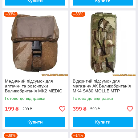
Купити
Купити
–33%
–33%
Медичний підсумок для
Відкритий підсумок для
аптечки та розсипухи
магазину АК Великобританія
Великобританія MK2 MEDIC
MK4 SA80 MOLLE MTP
MOLLE DDPM Desert DPM
подсумок ак молле
Готово до відправки
Готово до відправки
Мультикам Multicam
199
399
₴
₴
299 ₴
599 ₴
Купити
Купити
–38%
–14%