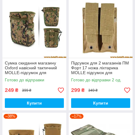
Сумка скидання магазину
Підсумок для 2 магазинів ПМ
Oxford навісний тактичний
Форт 17 ножа ліхтарика
MOLLE-підсумок для
MOLLE підсумок для
скидання магазинів тактична
магазина ПМ Пісок Койот
Готово до відправки
Готово до відправки 2 од.
MAR PAT
Coyote
249
299
₴
₴
399 ₴
349 ₴
Купити
Купити
–38%
–17%