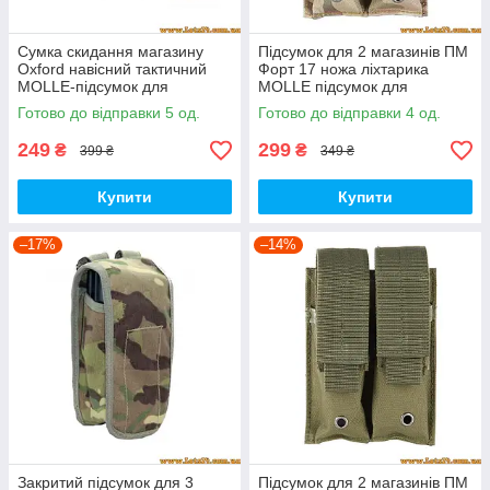
Сумка скидання магазину
Підсумок для 2 магазинів ПМ
Oxford навісний тактичний
Форт 17 ножа ліхтарика
MOLLE-підсумок для
MOLLE підсумок для
скидання магазинів тактична
магазина ПМ Мультикам
Готово до відправки 5 од.
Готово до відправки 4 од.
ACU PAT
Multicam
249
299
₴
₴
399 ₴
349 ₴
Купити
Купити
–17%
–14%
Закритий підсумок для 3
Підсумок для 2 магазинів ПМ