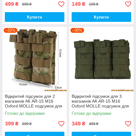
499
149
₴
₴
699 ₴
199 ₴
Купити
Купити
–33%
–30%
Відкритий підсумок для 2
Відкритий підсумок для 3
магазинів АК AR-15 M16
магазинів АК AR-15 M16
Oxford MOLLE подсумок для
Oxford MOLLE подсумок для
магазину АК 74 Multicam
магазину АК 74 Олива
Готово до відправки
Готово до відправки
Мультикам
399
349
₴
₴
599 ₴
499 ₴