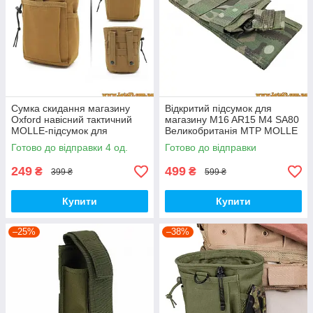
Сумка скидання магазину
Відкритий підсумок для
Oxford навісний тактичний
магазину M16 AR15 M4 SA80
MOLLE-підсумок для
Великобританія MTP MOLLE
скидання магазинів тактична
Virtus AMN Pouch підсумок
Готово до відправки 4 од.
Готово до відправки
Койот
MOLLE молле Мультикам
Multicam
249
499
₴
₴
399 ₴
599 ₴
Купити
Купити
–25%
–38%