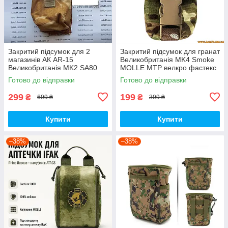
Закритий підсумок для 2
Закритий підсумок для гранат
магазинів АК AR-15
Великобританія MK4 Smoke
Великобританія MK2 SA80
MOLLE MTP велкро фастекс
MOLLE DDPM подсумок АК
МОЛЛЕ Мультикам Multicam
Готово до відправки
Готово до відправки
МОЛЛЕ Desert DPM
299
199
₴
₴
699 ₴
399 ₴
Купити
Купити
–38%
–38%