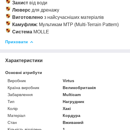
Захист
від води
Люверс
для дренажу
Виготовлено
з найсучасніших матеріалів
Камуфляж
: Мультикам МТР (Multi-Terrain Pattern)
Система
MOLLE
Приховати
Характеристики
Основні атрибути
Виробник
Virtus
Країна виробник
Великобританія
Забарвлення
Multicam
Тип
Нагрудник
Колір
Хакі
Матеріал
Кордура
Стан
Вживаний
Кількість відділень
1