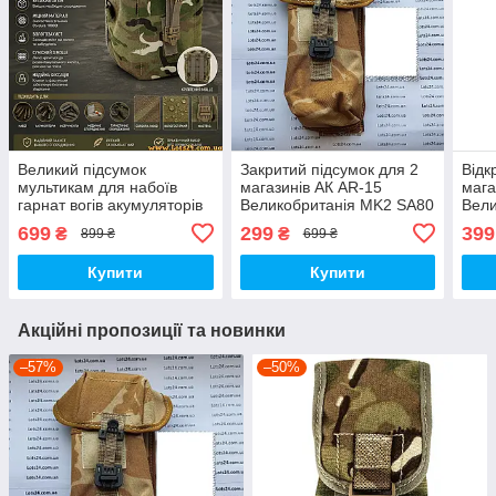
Великий підсумок
Закритий підсумок для 2
Відк
мультикам для набоїв
магазинів АК AR-15
мага
гарнат вогів акумуляторів
Великобританія MK2 SA80
Вели
НАТО Великобританія
MOLLE DDPM подсумок
MOL
699
299
399
₴
₴
899 ₴
699 ₴
Великобританія MOLLE
АК МОЛЛЕ Desert DPM
мол
МОЛЛЕ Multicam MTP
Mult
Купити
Купити
Акційні пропозиції та новинки
–57%
–50%