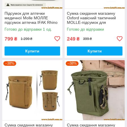
Підсумок для аптечки
Сумка скидання магазину
медичної Molle МОЛЛЕ
Oxford навісний тактичний
підсумок аптечка IFAK Rhino
MOLLE-підсумок для
Rescue камуфляж ATACS
скидання магазинів тактична
Готово до відправки 1 од.
Готово до відправки
MAR PAT
799
249
₴
₴
1 299 ₴
399 ₴
Купити
Купити
–38%
–38%
Сумка скидання магазину
Сумка скидання магазину