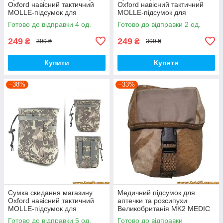
Oxford навісний тактичний
Oxford навісний тактичний
MOLLE-підсумок для
MOLLE-підсумок для
скидання магазинів тактична
скидання магазинів тактична
Готово до відправки 4 од.
Готово до відправки 2 од.
Койот
Олива
249
249
₴
₴
399 ₴
399 ₴
Купити
Купити
–38%
–33%
Сумка скидання магазину
Медичний підсумок для
Oxford навісний тактичний
аптечки та розсипухи
MOLLE-підсумок для
Великобританія MK2 MEDIC
скидання магазинів тактична
MOLLE DDPM Desert DPM
Готово до відправки 5 од.
Готово до відправки