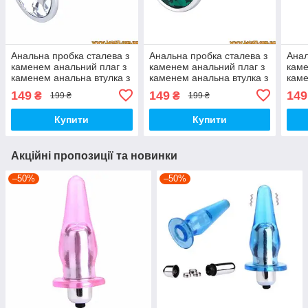
Анальна пробка сталева з
Анальна пробка сталева з
Анал
каменем анальний плаг з
каменем анальний плаг з
каме
каменем анальна втулка з
каменем анальна втулка з
каме
кристалом метал залізна
кристалом метал залізна
крис
149
149
149
₴
₴
199 ₴
199 ₴
Купити
Купити
Акційні пропозиції та новинки
–50%
–50%