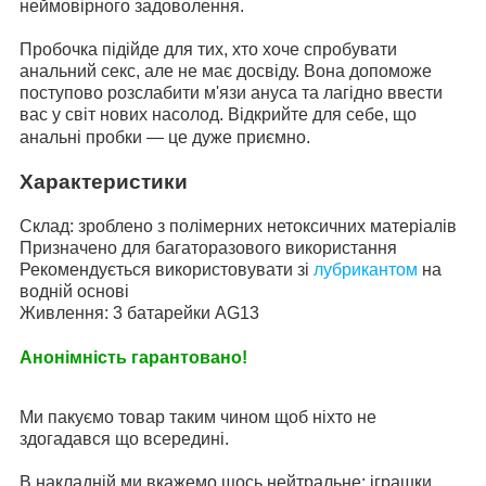
неймовірного задоволення.
Пробочка підійде для тих, хто хоче спробувати
анальний секс, але не має досвіду. Вона допоможе
поступово розслабити м'язи ануса та лагідно ввести
вас у світ нових насолод. Відкрийте для себе, що
анальні пробки — це дуже приємно.
Характеристики
Склад: зроблено з полімерних нетоксичних матеріалів
Призначено для багаторазового використання
Рекомендується використовувати зі
лубрикантом
на
водній основі
Живлення: 3 батарейки AG13
Анонімність гарантовано!
Ми пакуємо товар таким чином щоб ніхто не
здогадався що всередині.
В накладній ми вкажемо щось нейтральне: іграшки,