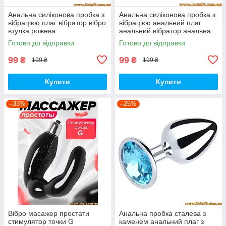
Анальна силіконова пробка з
Анальна силіконова пробка з
вібрацією плаг вібратор вібро
вібрацією анальний плаг
втулка рожева
анальний вібратор анальна
вібро втулка блакитна
Готово до відправки
Готово до відправки
99
99
₴
₴
199 ₴
199 ₴
Купити
Купити
–33%
–25%
Вібро масажер простати
Анальна пробка сталева з
стимулятор точки G
каменем анальний плаг з