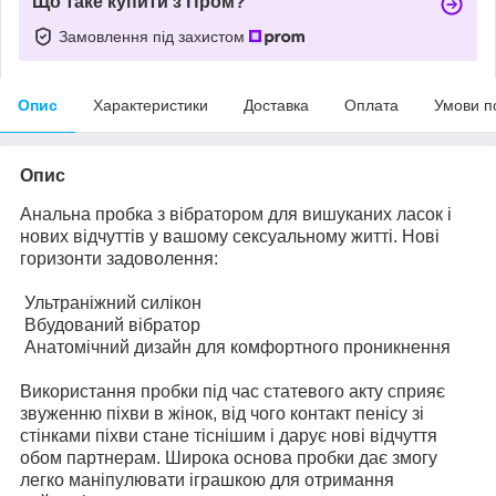
Що таке купити з Пром?
Замовлення під захистом
Опис
Характеристики
Доставка
Оплата
Умови п
Опис
Анальна пробка з вібратором для вишуканих ласок і
нових відчуттів у вашому сексуальному житті. Нові
горизонти задоволення:
Ультраніжний силікон
Вбудований вібратор
Анатомічний дизайн для комфортного проникнення
Використання пробки під час статевого акту сприяє
звуженню піхви в жінок, від чого контакт пенісу зі
стінками піхви стане тіснішим і дарує нові відчуття
обом партнерам. Широка основа пробки дає змогу
легко маніпулювати іграшкою для отримання