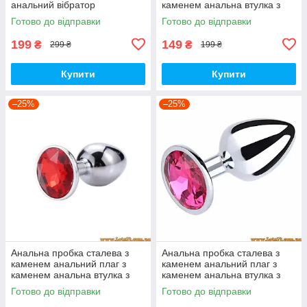
анальний вібратор
каменем анальна втулка з
стимулятор для простати та
кристалом метал залізна
Готово до відправки
Готово до відправки
точки джі
199
149
₴
₴
299 ₴
199 ₴
Купити
Купити
–25%
–25%
Анальна пробка сталева з
Анальна пробка сталева з
каменем анальний плаг з
каменем анальний плаг з
каменем анальна втулка з
каменем анальна втулка з
кристалом метал залізна
кристалом метал залізна
Готово до відправки
Готово до відправки