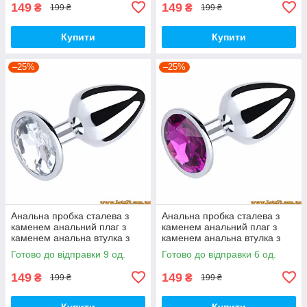
149
149
₴
₴
199 ₴
199 ₴
Купити
Купити
–25%
–25%
Анальна пробка сталева з
Анальна пробка сталева з
каменем анальний плаг з
каменем анальний плаг з
каменем анальна втулка з
каменем анальна втулка з
кристалом метал залізна
кристалом метал залізна
Готово до відправки 9 од.
Готово до відправки 6 од.
149
149
₴
₴
199 ₴
199 ₴
Купити
Купити