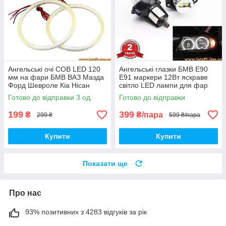
Ангельські очі COB LED 120
Ангельські глазки БМВ Е90
мм на фари БМВ ВАЗ Мазда
Е91 маркери 12Вт яскраве
Форд Шевроле Кіа Нісан
світло LED лампи для фар
Опель УАЗ Рено Шкода VW
авто BMW E90 E91 325i 325xi
Готово до відправки 3 од.
Готово до відправки
BMW Червоні
328i 328xi 330i 330xi
199
399
₴
₴/пара
299 ₴
599 ₴/пара
Купити
Купити
Показати ще
Про нас
93% позитивних з 4283 відгуків за рік