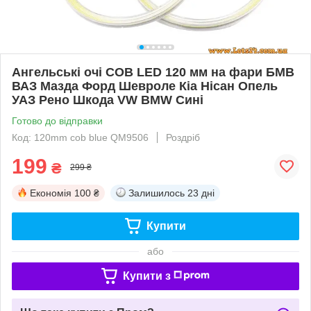
Ангельські очі COB LED 120 мм на фари БМВ
ВАЗ Мазда Форд Шевроле Кіа Нісан Опель
УАЗ Рено Шкода VW BMW Сині
Готово до відправки
Код: 120mm cob blue QM9506
Роздріб
199
₴
299 ₴
Економія
100 ₴
Залишилось
23 дні
Купити
або
Купити з