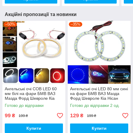
Акційні пропозиції та новинки
–50%
–35%
Ангельські очі COB LED 60
Ангельські очі LED 80 мм сині
мм білі на фари БМВ ВАЗ
на фари БМВ ВАЗ Мазда
Мазда Форд Шевроле Кіа
Форд Шевроле Кіа Нісан
Нісан Опель УАЗ Рено Шкода
Опель УАЗ Рено Шкода VW
Готово до відправки
Готово до відправки 2 од.
VW BMW
BMW
99
129
₴
₴
199 ₴
199 ₴
Купити
Купити