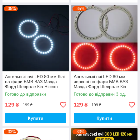
–35%
–35%
Ангельські очі LED 80 мм білі
Ангельські очі LED 80 мм
на фари БМВ ВАЗ Мазда
червоні на фари БМВ ВАЗ
Форд Шевроле Кіа Ніссан
Мазда Форд Шевроле Кіа
Опель УАЗ Рено Шкода VW
Ніссан Опель УАЗ Рено
Готово до відправки
Готово до відправки 3 од.
BMW
Шкода VW BMW
129
129
₴
₴
199 ₴
199 ₴
Купити
Купити
–33%
–33%