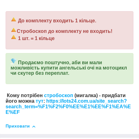
До комплекту входить 1 кільце.
Стробоскоп до комплекту не входить!
1 шт. = 1 кільце
Продаємо поштучно
, аби ви мали
можливість купити ангельські очі на мотоцикл
чи скутер без переплат.
Кому потрібен
стробоскоп
(мигалка) - придбати
його можна
тут
:
https://lots24.com.ua/site_search?
search_term=%F1%F2%F0%EE%E1%EE%F1%EA%E
E%EF
Приховати