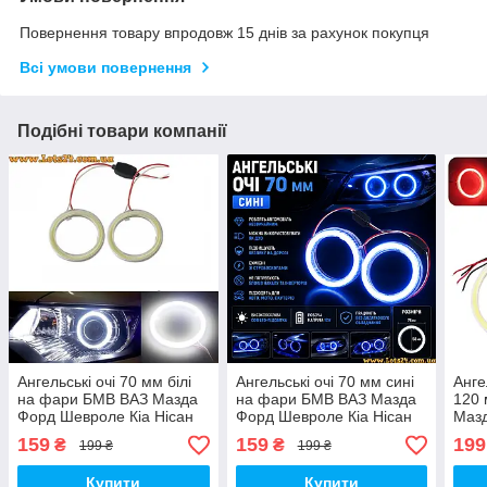
Повернення товару впродовж 15 днів за рахунок покупця
Всі умови повернення
Подібні товари компанії
Ангельські очі 70 мм білі
Ангельські очі 70 мм сині
Анге
на фари БМВ ВАЗ Мазда
на фари БМВ ВАЗ Мазда
120
Форд Шевроле Кіа Нісан
Форд Шевроле Кіа Нісан
Мазд
Опель УАЗ Рено Шкода
Опель УАЗ Рено Шкода
Ніса
159
159
199
₴
₴
199 ₴
199 ₴
VW BMW COB LED
VW BMW COB LED
Шко
Купити
Купити