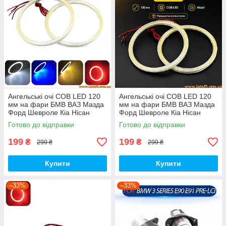
Ангельські очі COB LED 120
Ангельські очі COB LED 120
мм на фари БМВ ВАЗ Мазда
мм на фари БМВ ВАЗ Мазда
Форд Шевроле Кіа Нісан
Форд Шевроле Кіа Нісан
Опель УАЗ Рено Шкода VW
Опель УАЗ Рено Шкода VW
Готово до відправки
Готово до відправки
BMW
BMW Жовті
199
199
₴
₴
299 ₴
299 ₴
Купити
Купити
–33%
–33%