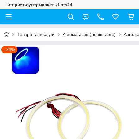
Інтернет-супермаркет #Lots24
Товари та послуги
Автомагазин (тюнінг авто)
Ангельс
–33%