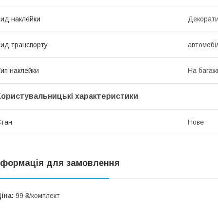
ид наклейки
Декорат
ид транспорту
автомобі
ип наклейки
На багаж
Користувальницькі характеристики
Стан
Нове
нформація для замовлення
іна:
99 ₴/комплект