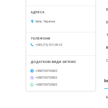
В
Київ, Україна
В
Т
+380 (73) 073-09-22
+380730730922
+380730730922
І
+380730730922
Ц