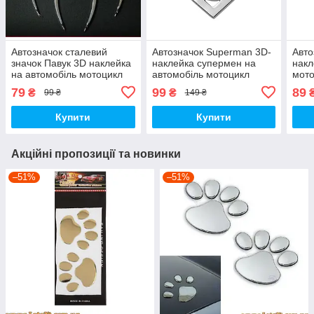
Автозначок сталевий
Автозначок Superman 3D-
Авто
значок Павук 3D наклейка
наклейка супермен на
накл
на автомобіль мотоцикл
автомобіль мотоцикл
мото
машину капот крила
машину капот крила
крил
79
99
89
₴
₴
99 ₴
149 ₴
багажник авто
багажник
Купити
Купити
Акційні пропозиції та новинки
–51%
–51%