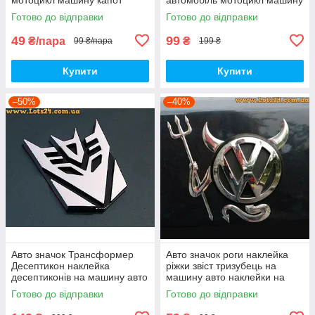
крила багажник
капот багажник
Готово до відправки
Готово до відправки
49
99
₴/пара
₴
99 ₴/пара
199 ₴
Купити
Купити
–50%
–40%
Авто значок Трансформер
Авто значок роги наклейка
Десептикон наклейка
ріжки звіст тризубець на
десептиконів на машину авто
машину авто наклейки на
наклейки на кузов бампер
кузов бампер скло двері
Готово до відправки
Готово до відправки
скло двері капот крила
капот крила багажник
багажник