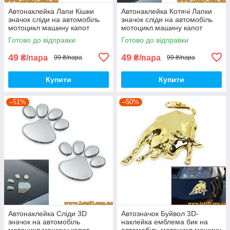
Автонаклейка Лапи Кішки
Автонаклейка Котячі Лапки
значок сліди на автомобіль
значок сліди на автомобіль
мотоцикл машину капот
мотоцикл машину капот
крила багажник
крила багажник
Готово до відправки
Готово до відправки
49
49
₴/пара
₴/пара
99 ₴/пара
99 ₴/пара
Купити
Купити
–51%
–50%
Автонаклейка Сліди 3D
Автозначок Буйвол 3D-
значок на автомобіль
наклейка емблема бик на
мотоцикл машину капот
автомобіль мотоцикл машину