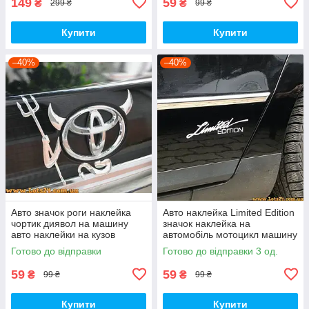
149
59
₴
₴
299 ₴
99 ₴
Купити
Купити
–40%
–40%
Авто значок роги наклейка
Авто наклейка Limited Edition
чортик диявол на машину
значок наклейка на
авто наклейки на кузов
автомобіль мотоцикл машину
бампер скло двері капот
капот крила багажник вікно
Готово до відправки
Готово до відправки 3 од.
крила багажник
скло кузов
59
59
₴
₴
99 ₴
99 ₴
Купити
Купити