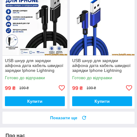
USB шнур для зарядки
USB шнур для зарядки
айфона дата кабель швидкої
айфона дата кабель швидкої
зарядки Iphone Lightning
зарядки Iphone Lightning
кабель юсб usb перехідник
кабель юсб usb перехідник
Готово до відправки
Готово до відправки
подовжувач 90 градусів usb
подовжувач 90 градусів usb
99
99
₴
₴
199 ₴
199 ₴
Купити
Купити
Показати ще
Про нас