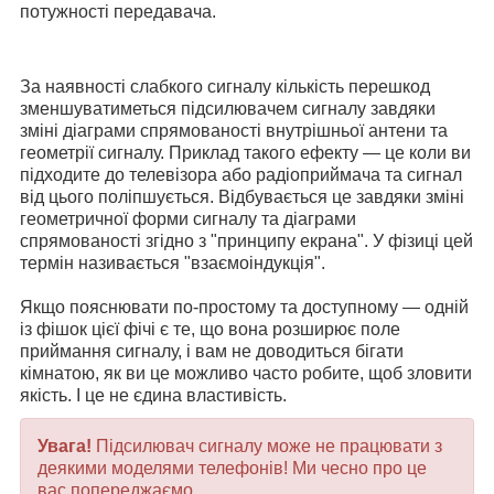
потужності передавача.
За наявності слабкого сигналу кількість перешкод
зменшуватиметься підсилювачем сигналу завдяки
зміні діаграми спрямованості внутрішньої антени та
геометрії сигналу. Приклад такого ефекту — це коли ви
підходите до телевізора або радіоприймача та сигнал
від цього поліпшується. Відбувається це завдяки зміні
геометричної форми сигналу та діаграми
спрямованості згідно з "принципу екрана". У фізиці цей
термін називається "взаємоіндукція".
Якщо пояснювати по-простому та доступному — одній
із фішок цієї фічі є те, що вона розширює поле
приймання сигналу, і вам не доводиться бігати
кімнатою, як ви це можливо часто робите, щоб зловити
якість. І це не єдина властивість.
Увага!
Підсилювач сигналу може не працювати з
деякими моделями телефонів! Ми чесно про це
вас попереджаємо.