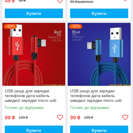
49
₴
99 ₴
99 ₴/комплект
Купити
Купити
–50%
–50%
USB шнур для зарядки
USB шнур для зарядки
телефонів дата кабель
телефонів дата кабель
швидкої зарядки micro usb
швидкої зарядки micro usb
кабель мікро юсб usb
кабель мікро юсб usb
Готово до відправки
Готово до відправки
перехідник подовжувач 90
перехідник подовжувач 90
градусів usb
градусів usb
99
99
₴
₴
199 ₴
199 ₴
Купити
Купити