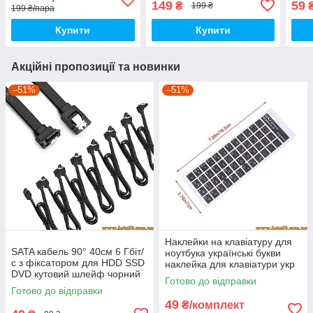
149
59
₴
199 ₴
199 ₴/пара
антена 5.8 ГГц
трим
Купити
Купити
Акційні пропозиції та новинки
–51%
–51%
Наклейки на клавіатуру для
SATA кабель 90° 40см 6 Гбіт/
ноутбука українські букви
с з фіксатором для HDD SSD
наклейка для клавіатури укр
DVD кутовий шлейф чорний
українська російська з
Готово до відправки
українськими буквами букви
Готово до відправки
49
₴/комплект