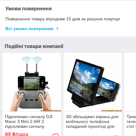
Умови повернення
Повернення товару впродовж 15 днів за рахунок покупця
Всі умови повернення
Подібні товари компанії
Підсилювач сигналу DJI
3D-збільшувач екрана для
Трим
Mavic 3 Mini 2 AIR 2
мобільного телефона
теле
підсилювач сигналу
складаний проєктор для
стіл
пульта для дрона dji mavic
смартфона підставка
мобі
99
₴/пара
3 DJI RC N1 антени
план