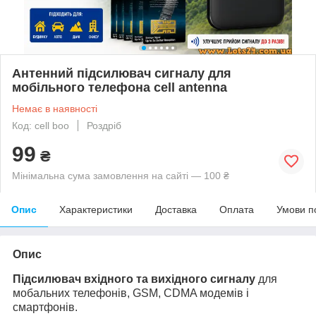
Антенний підсилювач сигналу для
мобільного телефона cell antenna
Немає в наявності
Код: cell boo
Роздріб
99
₴
Мінімальна сума замовлення на сайті — 100 ₴
Опис
Характеристики
Доставка
Оплата
Умови п
Опис
Підсилювач вхідного та вихідного сигналу
для
мобальних телефонів, GSM, CDMA модемів і
смартфонів.