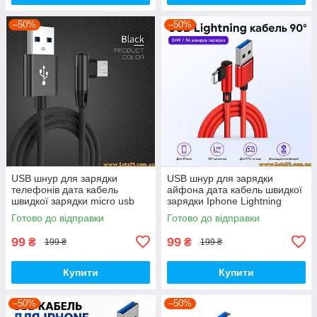
–50%
–50%
USB шнур для зарядки
USB шнур для зарядки
телефонів дата кабель
айфона дата кабель швидкої
швидкої зарядки micro usb
зарядки Iphone Lightning
кабель мікро юсб usb
кабель юсб usb перехідник
Готово до відправки
Готово до відправки
перехідник подовжувач 90
подовжувач 90 градусів usb
градусів usb
99
99
₴
₴
199 ₴
199 ₴
Купити
Купити
–50%
–50%