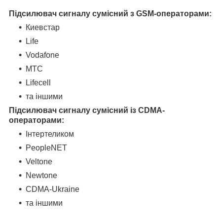
Підсилювач сигналу сумісний з GSM-операторами:
Киевстар
Life
Vodafone
МТС
Lifecell
та іншими
Підсилювач сигналу сумісний із CDMA-
операторами:
Інтертеликом
PeopleNET
Veltone
Newtone
CDMA-Ukraine
та іншими