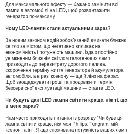
Для максимального ефекту — бажано замінити всі
лампи в автомобілі на LED, щоб розвантажити
генератор по-максиму.
Чому LED-лампи стали актуальними зараз?
За новим законом водій зобов'язаний вмикати ближнє
світло за містом, що негативно впливає на
економічність і потужність машини. Їзда з постійно
увімкненим ближнім світлом галогенових ламп
призводить до перевитрату дорогого палива,
скорочення терміну життя генератора й акумулятора
автомобіля, а в разі ксенону — ще й лінз на фарах.
Щоб заощаджувати гроші та продовжити термін
безсервісної експлуатації машини — ставте LED.
Чи будуть дані LED лампи світити краще, ніж ті, що
в мене зараз?
Нам часто приходять питання із розряду "Чи буде ця
лампа світити краще, ніж моя Philips, Tungram, мій
ксенон та ін". Якщо споживана потужність ваших ламп