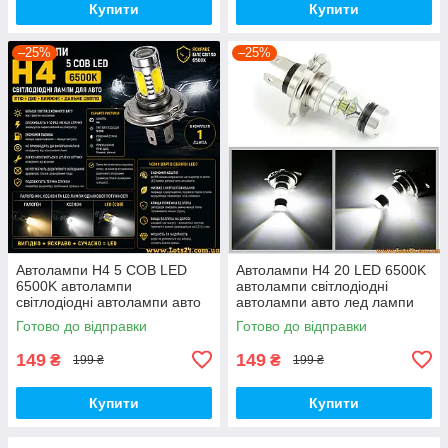
Купити
Купити
–25%
–25%
Автолампи H4 5 COB LED
Автолампи H4 20 LED 6500K
6500K автолампи
автолампи світлодіодні
світлодіодні автолампи авто
автолампи авто лед лампи
лед лампи авто лампа лед
авто лампа лед світлодіодна
Готово до відправки
Готово до відправки
світлодіодна дхо птф на авто
дхо птф на авто
149
149
₴
₴
199 ₴
199 ₴
Купити
Купити