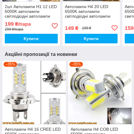
2шт Автолампи H1 12 LED
Автолампи H4 20 LED
Авт
6000K автолампи
6500K автолампи
650
світлодіодні автолампи
світлодіодні автолампи
све
авто лед лампи авто
авто лед лампи авто
авто
199
₴/пара
лампа лед світлодіодна
лампа лед світлодіодна
ламп
149
159
₴
199 ₴
299 ₴/пара
дхо птф на авто
Купити
Купити
Акційні пропозиції та новинки
–35%
–35%
Автолампи H4 16 CREE LED
Автолампи H4 COB LED
6500K автолампи
6500K автолампи