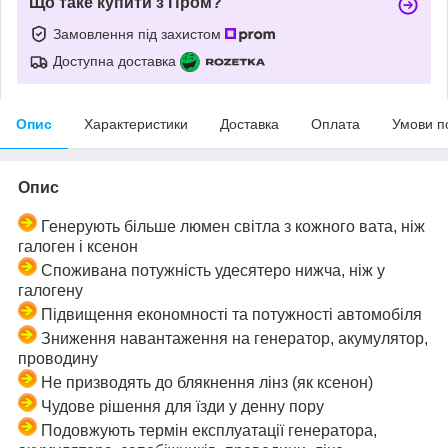
Що таке купити з Пром?
Замовлення під захистом
Доступна доставка
Опис
Характеристики
Доставка
Оплата
Умови п
Опис
Генерують більше люмен світла з кожного вата, ніж
галоген і ксенон
Споживана потужність удесятеро нижча, ніж у
галогену
Підвищення економності та потужності автомобіля
Зниження навантаження на генератор, акумулятор,
проводину
Не призводять до блякнення лінз (як ксенон)
Чудове рішення для їзди у денну пору
Подовжують термін експлуатації генератора,