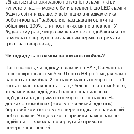
збігається зі споживаною потужністю ламп, які ви
купуєте в нас — можете бути впевнені, що LED-лампи
будуть світити краще. У всіх інших випадках етика
роботи компанії забороняє нам давати оцінки та
обіцянки в 100% істинності яких ми не впевнені. У
будь-якому разі, якщо лампи вам не сподобаються, то
їх можна повернути в зазначений термін і отримати
гроші за товар назад.
Чи підійдуть ці лампи на мій автомобіль?
Часто кажуть, чи підійдуть лампи на ВАЗ, Daewoo та
інші конкретні автомобілі. Якщо в H4-роз'ємі для ламп
вашого автомобіля 2 контакти мають полярність +, і 1
контакт має полярність — а це більшість автомобілів),
то лампи вам підійдуть. Головне правильно їх
під'єднати та дотримати полярність контактів. На
деяких автомобілях (зовсім невеликий відсоток)
бортовий комп'ютер може перешкоджати правильній
роботі лампи. Якщо з якоїсь причини лампи вам не
підійшли — їх можна повернути й отримати
повернення грошей.