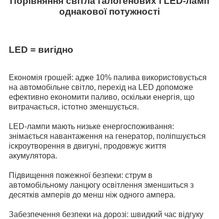
Порівняння світла галогенових і LED-ламп
однакової потужності
LED = вигідно
Економія грошей: адже 10% палива використовується
на автомобільне світло, перехід на LED допоможе
ефективно економити паливо, оскільки енергія, що
витрачається, істотно зменшується.
LED-лампи мають низьке енергоспоживання:
знімається навантаження на генератор, поліпшується
іскроутворення в двигуні, продовжує життя
акумулятора.
Підвищення пожежної безпеки: струм в
автомобільному ланцюгу освітлення зменшиться з
десятків амперів до менш ніж одного ампера.
Забезпечення безпеки на дорозі: швидкий час відгуку