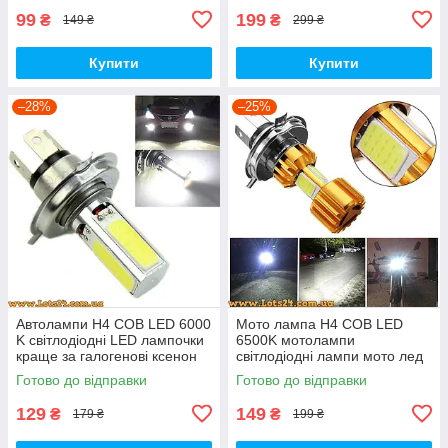
99
199
₴
₴
149 ₴
299 ₴
Купити
Купити
–28%
–25%
Автолампи H4 COB LED 6000
Мото лампа H4 COB LED
K світлодіодні LED лампочки
6500K мотолампи
краще за галогенові ксенон
світлодіодні лампи мото лед
ДХО DRL
лампи мото лампа led
Готово до відправки
Готово до відправки
світлодіодна на скутер
мотоцикл байк
129
149
₴
₴
179 ₴
199 ₴