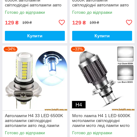
світлодіодні автолампи авто
світлодіодні автолампи авто
лед лампи авто лампа лед
лед лампи авто лампа лед
Готово до відправки
Готово до відправки
світлодіодна дхо на авто
світлодіодна дхо на авто
129
129
₴
₴
199 ₴
199 ₴
Купити
Купити
–34%
–33%
Автолампи H4 33 LED 6500K
Мото лампа H4 1 LED 6000K
автолампи світлодіодні
мотолампи світлодіодні
автолампи авто лед лампи
лампи мото лед лампи мото
авто лампа лед світлодіодна
лампа led світлодіодна на
Готово до відправки
Готово до відправки
дхо на авто
скутер мотоцикл байк