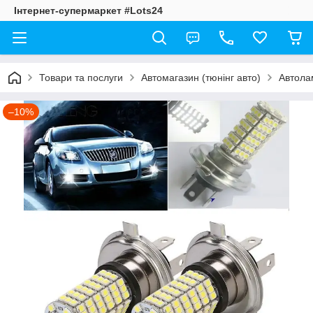
Інтернет-супермаркет #Lots24
Товари та послуги
Автомагазин (тюнінг авто)
Автолам
–10%