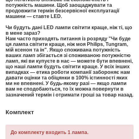
потужність машини. Щоб заощаджувати та
продовжити термін безсервісної експлуатації
машини — ставте LED.
Чи будуть дані LED лампи світити краще, ніж ті, що
в мене зараз?
Нам часто приходять питання із розряду "Чи буде
ця лампа світити краще, ніж моя Philips, Tungram,
мій ксенон та ін". Якщо споживана потужність
ваших ламп збігається зі споживаною потужністю
ламп, які ви купуєте в нас — можете бути впевнені,
що наші лампи будуть світити краще. У всіх інших
випадках — етика роботи компанії забороняє нам
давати оцінки та обіцянки в 100% істинності яких
ми не впевнені. У будь-якому разі — якщо лампи
вам не сподобаються, то їх можна повернути в
зазначений термін і отримати гроші за товар назад.
Комплект
До комплекту входить 1 лампа.