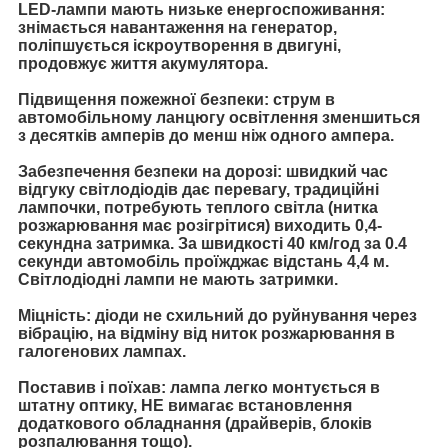
LED-лампи мають низьке енергоспоживання:
знімається навантаження на генератор,
поліпшується іскроутворення в двигуні,
продовжує життя акумулятора.
Підвищення пожежної безпеки: струм в
автомобільному ланцюгу освітлення зменшиться
з десятків амперів до менш ніж одного ампера.
Забезпечення безпеки на дорозі: швидкий час
відгуку світлодіодів дає перевагу, традиційні
лампочки, потребують теплого світла (нитка
розжарювання має розігрітися) виходить 0,4-
секундна затримка. За швидкості 40 км/год за 0.4
секунди автомобіль проїжджає відстань 4,4 м.
Світлодіодні лампи не мають затримки.
Міцність: діоди не схильний до руйнування через
вібрацію, на відміну від ниток розжарювання в
галогенових лампах.
Поставив і поїхав: лампа легко монтується в
штатну оптику, НЕ вимагає встановлення
додаткового обладнання (драйверів, блоків
розпалювання тощо).