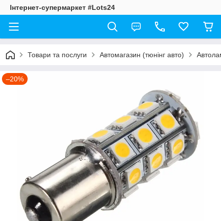
Інтернет-супермаркет #Lots24
Товари та послуги
Автомагазин (тюнінг авто)
Автолам
–20%