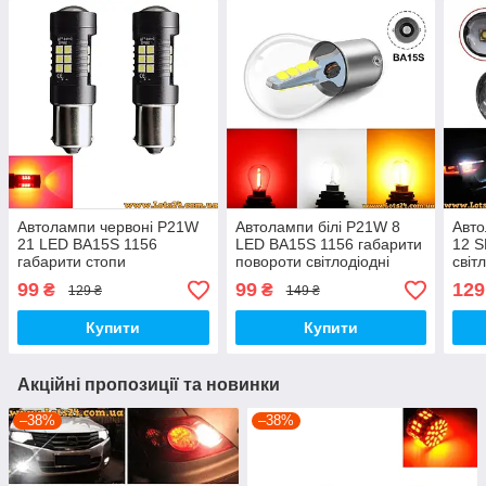
Автолампи червоні P21W
Автолампи білі P21W 8
Авт
21 LED BA15S 1156
LED BA15S 1156 габарити
12 
габарити стопи
повороти світлодіодні
світ
світлодіодні лампи для
лампи для авто лед
габа
99
99
129
₴
₴
129 ₴
149 ₴
авто лед лампочки для
лампочки задній хід лампи
стопів стоп сигнал led
заднього ходу led
Купити
Купити
Акційні пропозиції та новинки
–38%
–38%