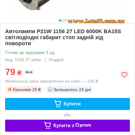
Автолампи P21W 1156 27 LED 6000K BA15S
світлодіодні габарит стоп задній хід
повороти
Готово до відправки 3 од.
Код: 1156 27 white
Роздріб
79
₴
99 ₴
Мінімальна сума замовлення на сайті — 100 ₴
Економія
20 ₴
Залишилось
24 дні
Купити
або
Купити з