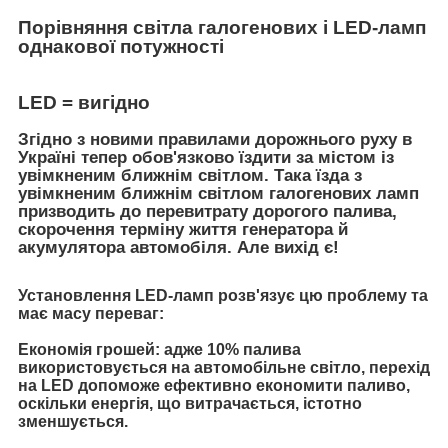
Порівняння світла галогенових і LED-ламп
однакової потужності
LED = вигідно
Згідно з новими правилами дорожнього руху в
Україні тепер обов'язково їздити за містом із
увімкненим ближнім світлом. Така їзда з
увімкненим ближнім світлом галогенових ламп
призводить до перевитрату дорогого палива,
скорочення терміну життя генератора й
акумулятора автомобіля. Але вихід є!
Установлення LED-ламп розв'язує цю проблему та
має масу переваг:
Економія грошей: адже 10% палива
використовується на автомобільне світло, перехід
на LED допоможе ефективно економити паливо,
оскільки енергія, що витрачається, істотно
зменшується.