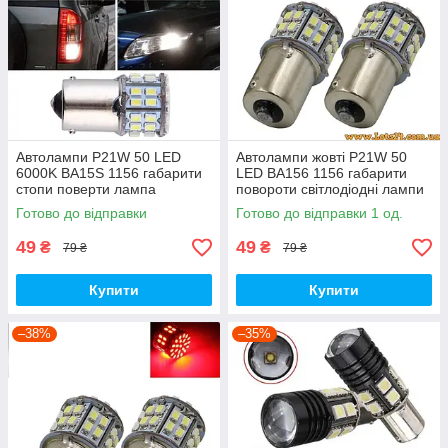
Автолампи P21W 50 LED
Автолампи жовті P21W 50
6000K BA15S 1156 габарити
LED BA156 1156 габарити
стопи поверти лампа
повороти світлодіодні лампи
заднього ходу
поворотники для авто лампа
Готово до відправки
Готово до відправки 1 од.
поворотів лед світлодіодна
49
49
₴
₴
79 ₴
79 ₴
Купити
Купити
–38%
–35%