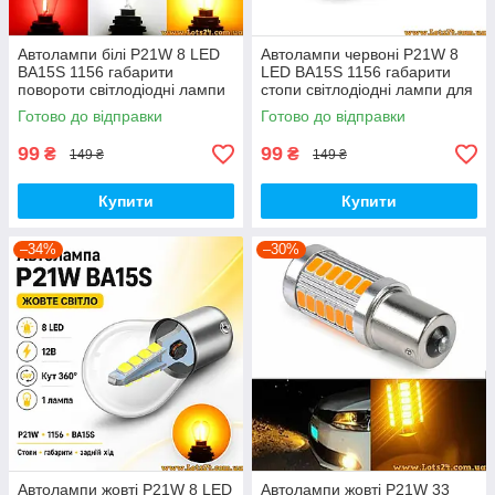
Автолампи білі P21W 8 LED
Автолампи червоні P21W 8
BA15S 1156 габарити
LED BA15S 1156 габарити
повороти світлодіодні лампи
стопи світлодіодні лампи для
для авто лед лампочки
авто лед лампочки для стопів
Готово до відправки
Готово до відправки
задній хід лампи заднього
стоп сигнал led
ходу led
99
99
₴
₴
149 ₴
149 ₴
Купити
Купити
–34%
–30%
Автолампи жовті P21W 8 LED
Автолампи жовті P21W 33