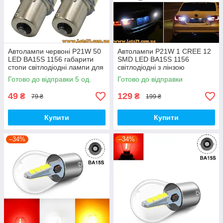
Автолампи червоні P21W 50
Автолампи P21W 1 CREE 12
LED BA15S 1156 габарити
SMD LED BA15S 1156
стопи світлодіодні лампи для
світлодіодні з лінзою
авто лед лампочки для стопів
габарити стопи повороти
Готово до відправки 5 од.
Готово до відправки
стоп сигнал led
49
129
₴
₴
79 ₴
199 ₴
Купити
Купити
–34%
–34%