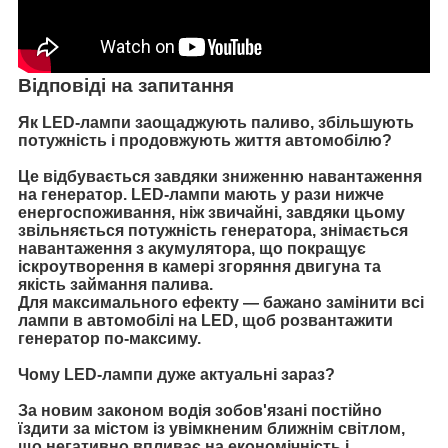
Відповіді на запитання
Як LED-лампи заощаджують паливо, збільшують
потужність і продовжують життя автомобілю?
Це відбувається завдяки зниженню навантаження
на генератор. LED-лампи мають у рази нижче
енергоспоживання, ніж звичайні, завдяки цьому
звільняється потужність генератора, знімається
навантаження з акумулятора, що покращує
іскроутворення в камері згоряння двигуна та
якість займання палива.
Для максимального ефекту — бажано замінити всі
лампи в автомобілі на LED, щоб розвантажити
генератор по-максиму.
Чому LED-лампи дуже актуальні зараз?
За новим законом водія зобов'язані постійно
їздити за містом із увімкненим ближнім світлом,
що негативно впливає на економічність і