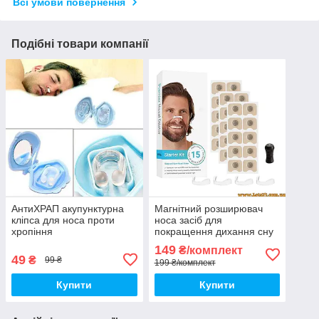
Всі умови повернення
Подібні товари компанії
АнтиХРАП акупунктурна
Магнітний розширювач
кліпса для носа проти
носа засіб для
хропіння
покращення дихання сну
спорту тренувань
149
₴/комплект
зменшення алергії
49
₴
99 ₴
199 ₴/комплект
вентиляції повітря кліпса
для носа
Купити
Купити