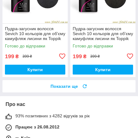
Пудра-загусник волосся
Пудра-загусник волосся
Sevich 10 кольорів для об'єму
Sevich 10 кольорів для об'єму
камуфляж лисини як Toppik
камуфляж лисини як Toppik
Fully Caboki
Fully Caboki Dark Brown
Готово до відправки
Готово до відправки
199
199
₴
₴
399 ₴
399 ₴
Купити
Купити
Показати ще
Про нас
93% позитивних з 4282 відгуків за рік
Працює з 26.08.2012
м. Київ