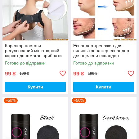
Коректор постави
Еспандер тренажер для
регульований мініатюрний
вилиць тренажер еспандер
корсет допомагає прибрати
для щелепи еспандер
сувулість
тренажер для обличчя
Готово до відправки
Готово до відправки
еспандер тренажер для скул
підборіддя 22кг
99
99
₴
₴
199 ₴
199 ₴
Купити
Купити
–50%
–50%