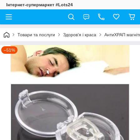
Інтернет-супермаркет #Lots24
Товари та послуги
Здоров'я і краса
АнтиХРАП магнітн
–51%