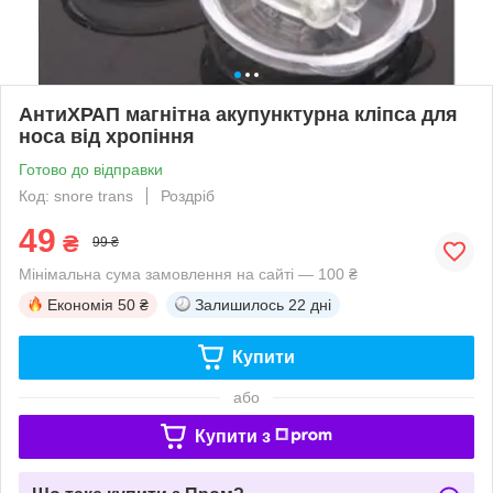
АнтиХРАП магнітна акупунктурна кліпса для
носа від хропіння
Готово до відправки
Код: snore trans
Роздріб
49
₴
99 ₴
Мінімальна сума замовлення на сайті — 100 ₴
Економія
50 ₴
Залишилось
22 дні
Купити
або
Купити з