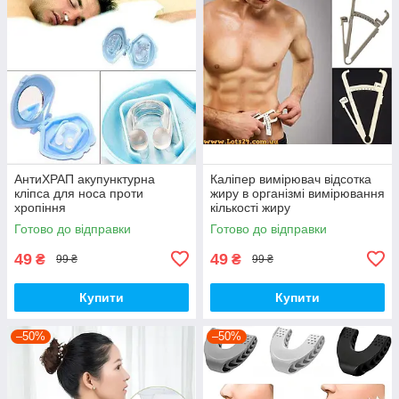
АнтиХРАП акупунктурна
Каліпер вимірювач відсотка
кліпса для носа проти
жиру в організмі вимірювання
хропіння
кількості жиру
Готово до відправки
Готово до відправки
49
49
₴
₴
99 ₴
99 ₴
Купити
Купити
–50%
–50%