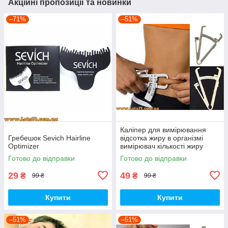
Акційні пропозиції та новинки
–71%
–51%
Каліпер для вимірювання
Гребешок Sevich Hairline
відсотка жиру в організмі
Optimizer
вимірювач кількості жиру
пузомір
Готово до відправки
Готово до відправки
29
49
₴
₴
99 ₴
99 ₴
Купити
Купити
–51%
–51%