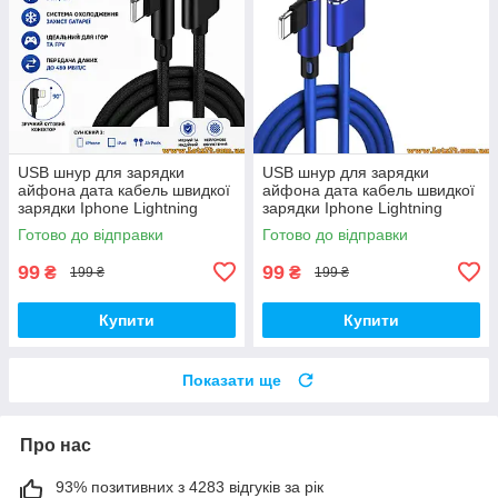
USB шнур для зарядки
USB шнур для зарядки
айфона дата кабель швидкої
айфона дата кабель швидкої
зарядки Iphone Lightning
зарядки Iphone Lightning
кабель юсб usb перехідник
кабель юсб usb перехідник
Готово до відправки
Готово до відправки
подовжувач 90 градусів usb
подовжувач 90 градусів usb
99
99
₴
₴
199 ₴
199 ₴
Купити
Купити
Показати ще
Про нас
93% позитивних з 4283 відгуків за рік