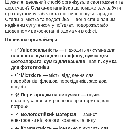
Шукаєте ідеальний спосіб організувати свої гаджети та
аксесуари?
Сумка-органайзер
допоможе вам забути
про плутанину кабелів та постійні пошуки зарядки.
Стильна, містка та водостійка — вона стане вашим
надійним супутником у поїздках, подорожах або
щоденному використанні вдома чи в офісі.
Переваги органайзера
✅
Універсальність
— підходить як
сумка для
планшета
,
сумка для телефону
,
сумка для
фотоапарата
,
сумка для кабелів
і навіть
сумка
для фототехніки
💡
Місткість
— місткі відділення для
павербанків, флешок, перехідників, зарядок,
шнурів
🛠
Перегородки на липучках
— гнучке
налаштування внутрішнього простору під ваші
потреби
💧
Вологостійкий матеріал
— захист
електроніки від вологи, крапель та пилу
👜
Компактність
— ідеально підходить для