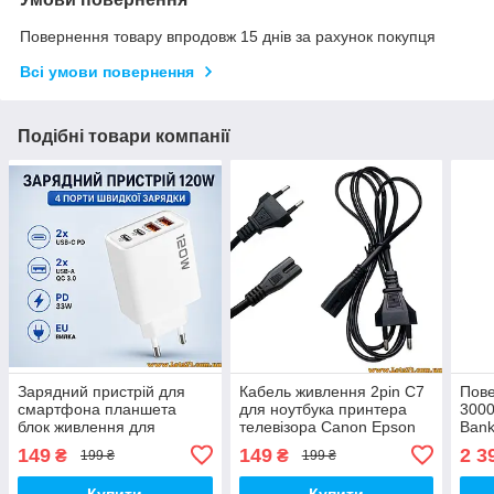
Повернення товару впродовж 15 днів за рахунок покупця
Всі умови повернення
Подібні товари компанії
Зарядний пристрій для
Кабель живлення 2pin C7
Пове
смартфона планшета
для ноутбука принтера
300
блок живлення для
телевізора Canon Epson
Bank
смартфона планшета
PS4 Xbox EU Dell HP Asus
Зовн
149
149
2 3
₴
₴
199 ₴
199 ₴
зарядка для смартфона
Acer Lenovo мережевий
теле
планшета 4 USB порти
220В 1.5м
Sams
Купити
Купити