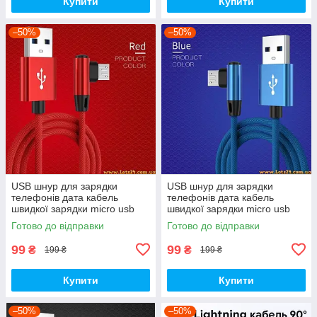
Купити
Купити
–50%
–50%
USB шнур для зарядки
USB шнур для зарядки
телефонів дата кабель
телефонів дата кабель
швидкої зарядки micro usb
швидкої зарядки micro usb
кабель мікро юсб usb
кабель мікро юсб usb
Готово до відправки
Готово до відправки
перехідник подовжувач 90
перехідник подовжувач 90
градусів usb
градусів usb
99
99
₴
₴
199 ₴
199 ₴
Купити
Купити
–50%
–50%