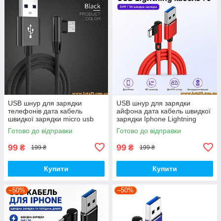
USB шнур для зарядки
USB шнур для зарядки
телефонів дата кабель
айфона дата кабель швидкої
швидкої зарядки micro usb
зарядки Iphone Lightning
кабель мікро юсб usb
кабель юсб usb перехідник
Готово до відправки
Готово до відправки
перехідник подовжувач 90
подовжувач 90 градусів usb
градусів usb
99
99
₴
₴
199 ₴
199 ₴
Купити
Купити
–50%
–50%