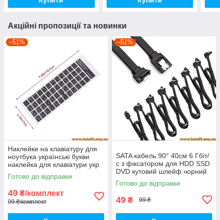
Акційні пропозиції та новинки
–51%
–51%
Наклейки на клавіатуру для
SATA кабель 90° 40см 6 Гбіт/
ноутбука українські букви
с з фіксатором для HDD SSD
наклейка для клавіатури укр
DVD кутовий шлейф чорний
українська російська з
Готово до відправки
українськими буквами букви
Готово до відправки
49
₴/комплект
49
₴
99 ₴
99 ₴/комплект