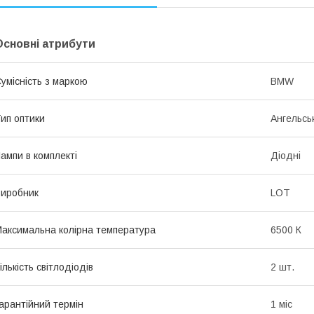
Основні атрибути
умісність з маркою
BMW
ип оптики
Ангельськ
ампи в комплекті
Діодні
иробник
LOT
аксимальна колірна температура
6500 К
ількість світлодіодів
2 шт.
арантійний термін
1 міс