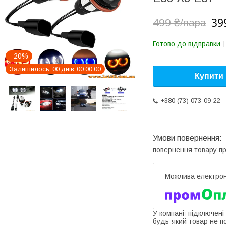
39
499 ₴/пара
Готово до відправки
–20%
Залишилось
0
0
днів
0
0
0
0
0
0
Купити
+380 (73) 073-09-22
повернення товару п
У компанії підключені
будь-який товар не п