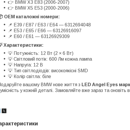
👉 BMW X3 E83 (2006-2007)
👉 BMW X5 E53 (2000-2006)
📦 OEM каталожні номери:
📌 E39 / E87 / E63 / E64 — 6312694048
📌 E53 / E65 / E66 — 63126916097
📌 E60 / E61 — 63126929309
💡 Характеристики:
💡 Потужність: 12 Вт (2 × 6 Вт)
💡 Світловий потік: 600 Лм кожна лампа
💡 Напруга: 12 В
💡 Тип світлодіодів: високоякісні SMD
💡 Колір світла: біле
Подаруйте вашому BMW нове життя з
LED Angel Eyes мар
умісність у кожній деталі. Замовляйте вже зараз та оновіть в
арактеристики