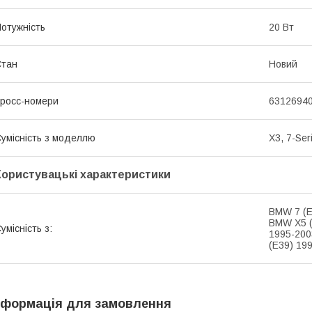
отужність
20 Вт
Стан
Новий
росс-номери
63126940
умісність з моделлю
X3, 7-Ser
Користувацькі характеристики
BMW 7 (E
BMW X5 (
умісність з:
1995-200
(E39) 19
нформація для замовлення