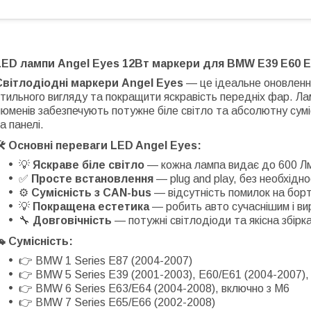
LED лампи Angel Eyes 12Вт маркери для BMW E39 E60 E63
Світлодіодні маркери Angel Eyes
— це ідеальне оновлення
тильного вигляду та покращити яскравість передніх фар. Ла
юменів забезпечують потужне біле світло та абсолютну сумі
а панелі.
🛠 Основні переваги LED Angel Eyes:
💡
Яскраве біле світло
— кожна лампа видає до 600 Лм д
✅
Просте встановлення
— plug and play, без необхідно
⚙
Сумісність з CAN-bus
— відсутність помилок на бор
💡
Покращена естетика
— робить авто сучаснішим і ви
🔧
Довговічність
— потужні світлодіоди та якісна збірк
🚗 Сумісність:
👉 BMW 1 Series E87 (2004-2007)
👉 BMW 5 Series E39 (2001-2003), E60/E61 (2004-2007),
👉 BMW 6 Series E63/E64 (2004-2008), включно з M6
👉 BMW 7 Series E65/E66 (2002-2008)