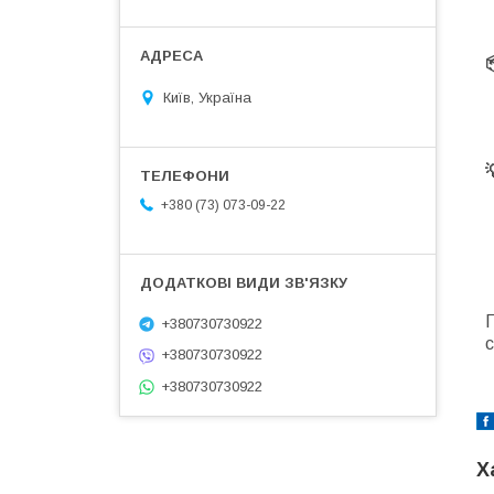
Київ, Україна
+380 (73) 073-09-22
+380730730922
с
+380730730922
+380730730922
Х