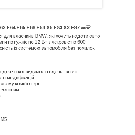
 E64 E65 E66 E53 X5 E83 X3 E87 🚗💡
 для власників BMW, які хочуть надати авто
мпи потужністю 12 Вт з яскравістю 600
сність із системою автомобіля без помилок
ля чіткої видимості вдень і вночі
сті модифікацій
товому комп’ютері
разнішим
а
 M5