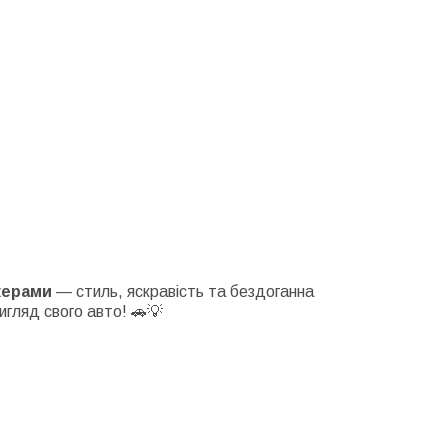
керами
— стиль, яскравість та бездоганна
игляд свого авто! 🚗💡