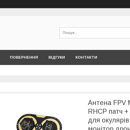
ПОВЕРНЕННЯ
ВІДГУКИ
КОНТАКТИ
Антена FPV M
RHCP патч + 
для окулярів
монітор дро