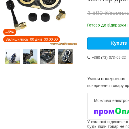
1 599 ₴/компл
Готово до відправки
–6%
Залишилось
0
0
днів
0
0
0
0
0
0
Купити
+380 (73) 073-09-22
повернення товару п
У компанії підключені
будь-який товар не п