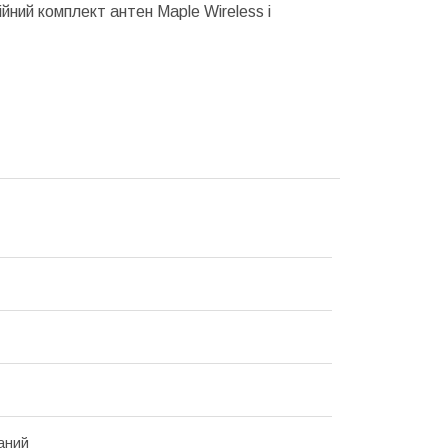
йний комплект антен Maple Wireless і
аний