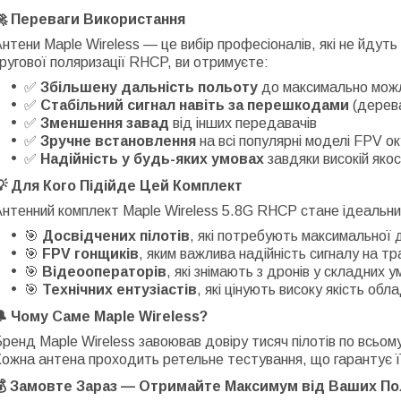
🚀 Переваги Використання
нтени Maple Wireless — це вибір професіоналів, які не йдуть 
ругової поляризації RHCP, ви отримуєте:
✅
Збільшену дальність польоту
до максимально мож
✅
Стабільний сигнал навіть за перешкодами
(дерева
✅
Зменшення завад
від інших передавачів
✅
Зручне встановлення
на всі популярні моделі FPV ок
✅
Надійність у будь-яких умовах
завдяки високій якос
💡 Для Кого Підійде Цей Комплект
Антенний комплект Maple Wireless 5.8G RHCP стане ідеальн
🎯
Досвідчених пілотів
, які потребують максимальної 
🎯
FPV гонщиків
, яким важлива надійність сигналу на тр
🎯
Відеооператорів
, які знімають з дронів у складних 
🎯
Технічних ентузіастів
, які цінують високу якість обл
🔔 Чому Саме Maple Wireless?
ренд Maple Wireless завоював довіру тисяч пілотів по всьому 
ожна антена проходить ретельне тестування, що гарантує її
💰 Замовте Зараз — Отримайте Максимум від Ваших По