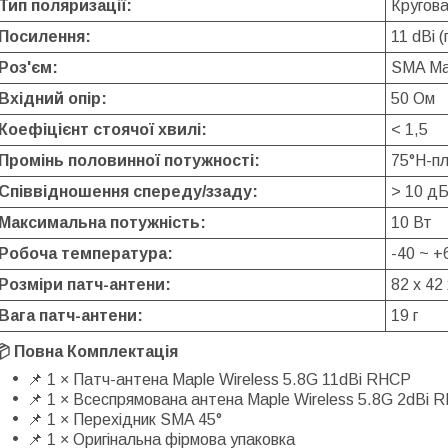
Тип поляризації:
Кругов
Посилення:
11 dBi 
Роз'єм:
SMA Ma
Вхідний опір:
50 Ом
Коефіцієнт стоячої хвилі:
< 1,5
Промінь половинної потужності:
75°H-п
Співвідношення спереду/ззаду:
> 10 д
Максимальна потужність:
10 Вт
Робоча температура:
-40 ~ +
Розміри патч-антени:
82 x 42
Вага патч-антени:
19 г
📦 Повна Комплектація
📌 1 × Патч-антена Maple Wireless 5.8G 11dBi RHCP
📌 1 × Всеспрямована антена Maple Wireless 5.8G 2dBi 
📌 1 × Перехідник SMA 45°
📌 1 × Оригінальна фірмова упаковка