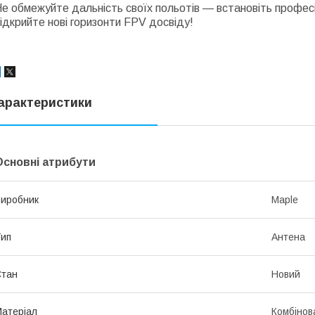
е обмежуйте дальність своїх польотів — встановіть професі
ідкрийте нові горизонти FPV досвіду!
арактеристики
Основні атрибути
иробник
Maple
ип
Антена
Стан
Новий
атеріал
Комбінов