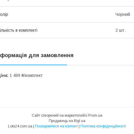
олір
Чорний
ількість в комплекті
2 шт.
нформація для замовлення
іна:
1 499 ₴/комплект
Сайт створений на маркетплейсі
Prom.ua
Продавець на Bigl.ua
Lots24.com.ua |
Поскаржитися на контент
|
Політика конфіденційності