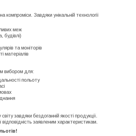
на компроміси. Завдяки унікальній технології
ливих меж
, будівлі)
улярів та моніторів
ті матеріалів
им вибором для:
дальності польоту
асі
умовах
аднання
світу завдяки бездоганній якості продукції.
 відповідність заявленим характеристикам.
льотів!