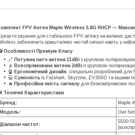
Комплект FPV Антен Maple Wireless 5.8G RHCP — Макси
укаєте рішення для стабільного FPV зв'язку на великих дис
ireless забезпечить кришталево чистий сигнал навіть у най
📶 Особливості Преміум-Класу
🔗
Потужна патч-антена 11dBi
з круговою поляризаціє
📡
Всеспрямована антена 2dBi
із круговою поляризаці
🔏
Ергономічний дизайн
, спеціально розроблений для 
💻
Сумісність
із Fatshark, Skyzone, EV300D та іншими 
🔥
Професійна якість сигналу
для безкомпромісних по
🛠 Технічні Характеристики
Бренд:
Maple W
Модель:
Owl Set
5500-58
Діапазон частот:
(всеспр