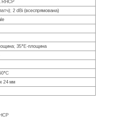
а RHCP
(патч); 2 dBi (всеспрямована)
le
лощина; 35°E-площина
Б
60°C
 x 24 мм
RHCP