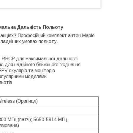
мальна Дальність Польоту
танціях? Професійний комплект антен Maple
складніших умовах польоту.
ю RHCP для максимальної дальності
єю для надійного ближнього з'єднання
FPV окулярів та моніторів
популярними моделями
льотів
ireless (Оригінал)
00 МГц (патч); 5650-5914 МГц
ямована)