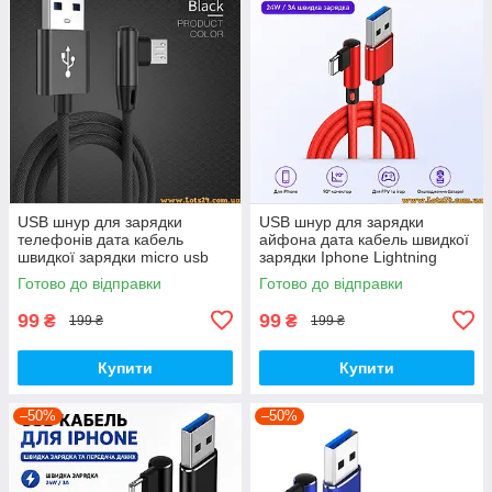
USB шнур для зарядки
USB шнур для зарядки
телефонів дата кабель
айфона дата кабель швидкої
швидкої зарядки micro usb
зарядки Iphone Lightning
кабель мікро юсб usb
кабель юсб usb перехідник
Готово до відправки
Готово до відправки
перехідник подовжувач 90
подовжувач 90 градусів usb
градусів usb
99
99
₴
₴
199 ₴
199 ₴
Купити
Купити
–50%
–50%