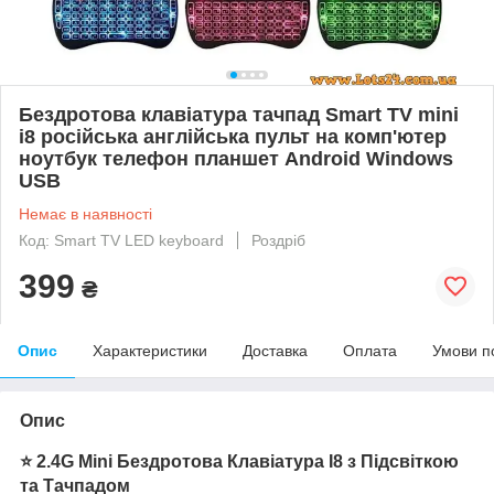
Бездротова клавіатура тачпад Smart TV mini
i8 російська англійська пульт на комп'ютер
ноутбук телефон планшет Android Windows
USB
Немає в наявності
Код: Smart TV LED keyboard
Роздріб
399
₴
Опис
Характеристики
Доставка
Оплата
Умови п
Опис
⭐ 2.4G Mini Бездротова Клавіатура I8 з Підсвіткою
та Тачпадом