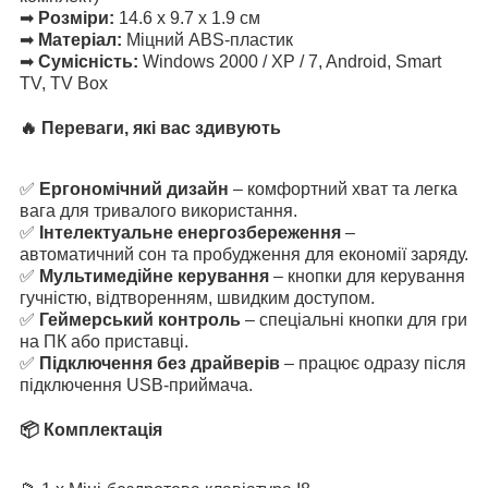
➡
Розміри:
14.6 x 9.7 x 1.9 см
➡
Матеріал:
Міцний ABS-пластик
➡
Сумісність:
Windows 2000 / XP / 7, Android, Smart
TV, TV Box
🔥 Переваги, які вас здивують
✅
Ергономічний дизайн
– комфортний хват та легка
вага для тривалого використання.
✅
Інтелектуальне енергозбереження
–
автоматичний сон та пробудження для економії заряду.
✅
Мультимедійне керування
– кнопки для керування
гучністю, відтворенням, швидким доступом.
✅
Геймерський контроль
– спеціальні кнопки для гри
на ПК або приставці.
✅
Підключення без драйверів
– працює одразу після
підключення USB-приймача.
📦 Комплектація