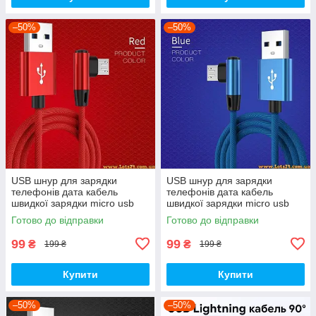
–50%
–50%
USB шнур для зарядки
USB шнур для зарядки
телефонів дата кабель
телефонів дата кабель
швидкої зарядки micro usb
швидкої зарядки micro usb
кабель мікро юсб usb
кабель мікро юсб usb
Готово до відправки
Готово до відправки
перехідник подовжувач 90
перехідник подовжувач 90
градусів usb
градусів usb
99
99
₴
₴
199 ₴
199 ₴
Купити
Купити
–50%
–50%