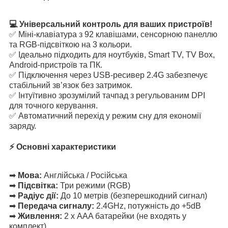
💻 Універсальний контроль для ваших пристроїв!
✅ Міні-клавіатура з 92 клавішами, сенсорною панеллю
та RGB-підсвіткою на 3 кольори.
✅ Ідеально підходить для ноутбуків, Smart TV, TV Box,
Android-пристроїв та ПК.
✅ Підключення через USB-ресивер 2.4G забезпечує
стабільний зв’язок без затримок.
✅ Інтуїтивно зрозумілий тачпад з регульованим DPI
для точного керування.
✅ Автоматичний перехід у режим сну для економії
заряду.
⚡ Основні характеристики
➡
Мова:
Англійська / Російська
➡
Підсвітка:
Три режими (RGB)
➡
Радіус дії:
До 10 метрів (безперешкодний сигнал)
➡
Передача сигналу:
2.4GHz, потужність до +5dB
➡
Живлення:
2 х AAA батарейки (не входять у
комплект)