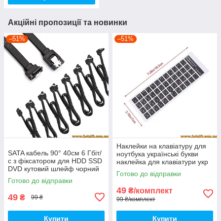
Акційні пропозиції та новинки
–51%
–51%
Наклейки на клавіатуру для
SATA кабель 90° 40см 6 Гбіт/
ноутбука українські букви
с з фіксатором для HDD SSD
наклейка для клавіатури укр
DVD кутовий шлейф чорний
українська російська з
Готово до відправки
українськими буквами букви
Готово до відправки
49
₴/комплект
49
₴
99 ₴
99 ₴/комплект
Купити
Купити