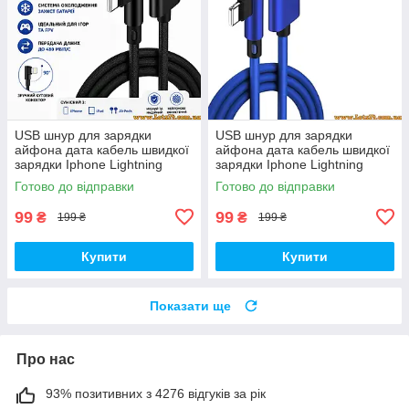
USB шнур для зарядки
USB шнур для зарядки
айфона дата кабель швидкої
айфона дата кабель швидкої
зарядки Iphone Lightning
зарядки Iphone Lightning
кабель юсб usb перехідник
кабель юсб usb перехідник
Готово до відправки
Готово до відправки
подовжувач 90 градусів usb
подовжувач 90 градусів usb
99
99
₴
₴
199 ₴
199 ₴
Купити
Купити
Показати ще
Про нас
93% позитивних з 4276 відгуків за рік