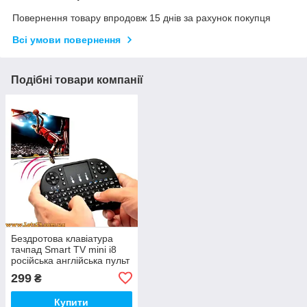
Повернення товару впродовж 15 днів за рахунок покупця
Всі умови повернення
Подібні товари компанії
Бездротова клавіатура
тачпад Smart TV mini i8
російська англійська пульт
на комп'ютер ноутбук
299
₴
телефон планшет Android
Windows USB
Купити