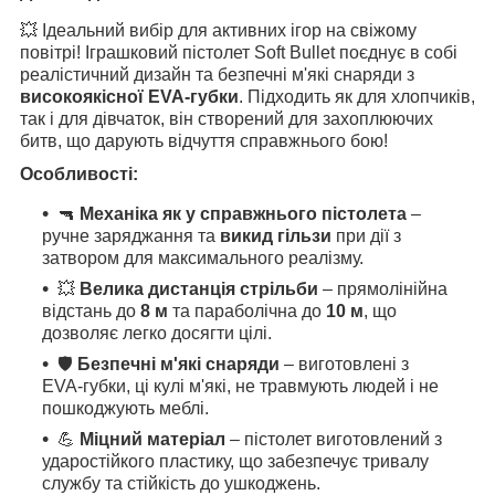
💥 Ідеальний вибір для активних ігор на свіжому
повітрі! Іграшковий пістолет Soft Bullet поєднує в собі
реалістичний дизайн та безпечні м'які снаряди з
високоякісної EVA-губки
. Підходить як для хлопчиків,
так і для дівчаток, він створений для захоплюючих
битв, що дарують відчуття справжнього бою!
Особливості:
🔫
Механіка як у справжнього пістолета
–
ручне заряджання та
викид гільзи
при дії з
затвором для максимального реалізму.
💥
Велика дистанція стрільби
– прямолінійна
відстань до
8 м
та параболічна до
10 м
, що
дозволяє легко досягти цілі.
🛡️
Безпечні м'які снаряди
– виготовлені з
EVA-губки, ці кулі м'які, не травмують людей і не
пошкоджують меблі.
💪
Міцний матеріал
– пістолет виготовлений з
ударостійкого пластику, що забезпечує тривалу
службу та стійкість до ушкоджень.