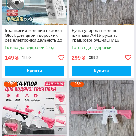
Іграшковий водяний пістолет
Ручка упор для водяної
Glock для дітей і дорослих
гвинтівки AR15 рукоять
без електроніки дальність до
іграшкової рушниці М16
10 м антиковзка ручка
пістолетна ручка для гель
Готово до відправки 1 од.
Готово до відправки
великий об'єм для води
балстера скін cs
149
299
₴
₴
199 ₴
399 ₴
Купити
Купити
–25%
–25%