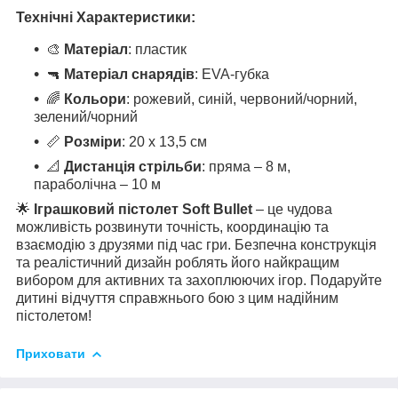
Технічні Характеристики:
🎨
Матеріал
: пластик
🔫
Матеріал снарядів
: EVA-губка
🌈
Кольори
: рожевий, синій, червоний/чорний,
зелений/чорний
📏
Розміри
: 20 x 13,5 см
📐
Дистанція стрільби
: пряма – 8 м,
параболічна – 10 м
🌟
Іграшковий пістолет Soft Bullet
– це чудова
можливість розвинути точність, координацію та
взаємодію з друзями під час гри. Безпечна конструкція
та реалістичний дизайн роблять його найкращим
вибором для активних та захоплюючих ігор. Подаруйте
дитині відчуття справжнього бою з цим надійним
пістолетом!
Приховати