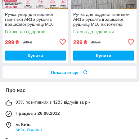
Ручка упор для водяної
Ручка для водяної гвинтівки
гвинтівки AR15 рукоять
AR15 рукоять іграшкової
іграшкової рушниці М16
рушниці М16 пістолетна
пістолетна ручка для гель
ручка для гель балстера скін
Готово до відправки
Готово до відправки
балстера скін cs
cs
299
299
₴
₴
399 ₴
399 ₴
Купити
Купити
Показати ще
Про нас
93% позитивних з 4283 відгуків за рік
Працює з 26.08.2012
м. Київ
Київ, Україна