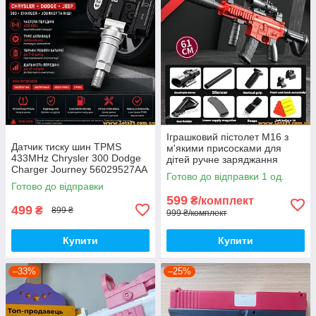
Іграшковий пістолет M16 з
Датчик тиску шин TPMS
м'якими присосками для
433MHz Chrysler 300 Dodge
дітей ручне заряджання
Charger Journey 56029527AA
безпечна іграшка для
Готово до відправки 1 од.
68078768AA
активних ігор подарунок
Готово до відправки
хлопчику
599
₴/комплект
499
₴
899 ₴
999 ₴/комплект
Купити
Купити
–33%
–25%