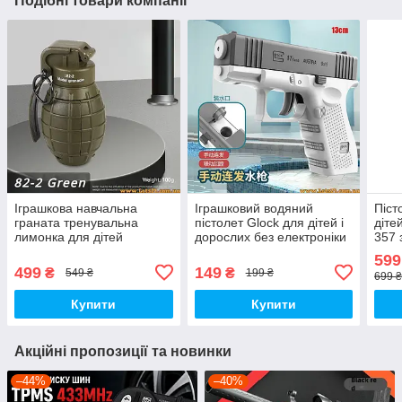
Подібні товари компанії
Іграшкова навчальна
Іграшковий водяний
Піст
граната тренувальна
пістолет Glock для дітей і
діт
лимонка для дітей
дорослих без електроніки
357 
тренувань з орбізами
дальність до 10 м
куля
599
багаторазова модель
антиковзка ручка великий
безп
499
149
₴
₴
549 ₴
199 ₴
699 ₴
підходить для конфетті
об'єм для води
рево
кульок
Купити
Купити
Акційні пропозиції та новинки
–44%
–40%