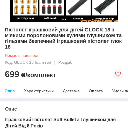
Пістолет іграшковий для дітей GLOCK 18 з
м'якими поролоновими кулями глушником та
гільзами безпечний іграшковий пістолет глок
18
Немає в наявності
Код: GLOCK 18 foam red
Роздріб
699
₴/комплект
Опис
Характеристики
Доставка
Оплата
Умови п
Опис
Іграшковий Пістолет Soft Bullet з Глушником для
Дітей Від 6 Років