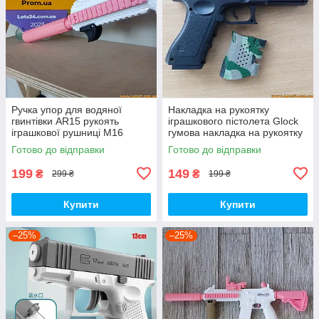
Ручка упор для водяної
Накладка на рукоятку
гвинтівки AR15 рукоять
іграшкового пістолета Glock
іграшкової рушниці М16
гумова накладка на рукоятку
пістолетна ручка для гель
водяного пістолета захист
Готово до відправки
Готово до відправки
балстера скін cs
для пістолетної рукоятки
199
149
₴
₴
299 ₴
199 ₴
Купити
Купити
–25%
–25%