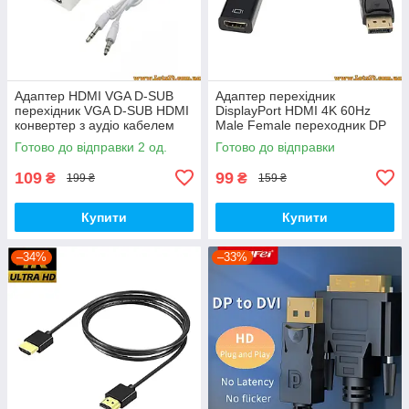
Адаптер HDMI VGA D-SUB
Адаптер перехідник
перехідник VGA D-SUB HDMI
DisplayPort HDMI 4K 60Hz
конвертер з аудіо кабелем
Male Female переходник DP
VGA D-SUB HDMI між HDMI
конвертер для монітора
Готово до відправки 2 од.
Готово до відправки
VGA D-SUB adapter Smart TV
телевізора ноутбука ПК
109
99
₴
₴
199 ₴
159 ₴
Купити
Купити
–34%
–33%