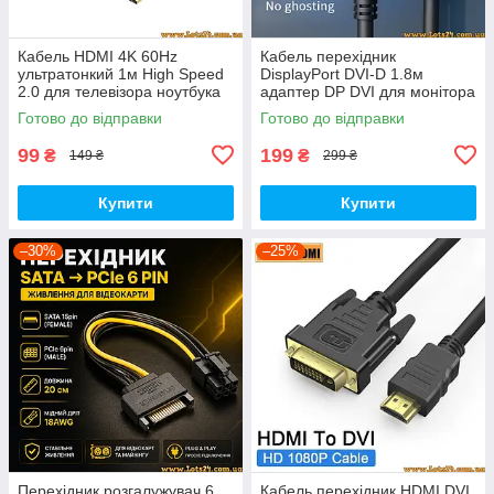
Кабель HDMI 4K 60Hz
Кабель перехідник
ультратонкий 1м High Speed
DisplayPort DVI-D 1.8м
2.0 для телевізора ноутбука
адаптер DP DVI для монітора
камери проектора монітора
конвертер DVI Displayport
Готово до відправки
Готово до відправки
чорний
шнур провід adapter
99
199
₴
₴
149 ₴
299 ₴
Купити
Купити
–30%
–25%
Перехідник розгалужувач 6
Кабель перехідник HDMI DVI