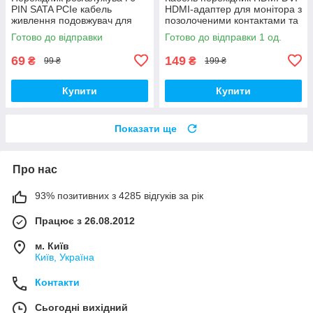
PIN SATA PCIe кабель
HDMI-адаптер для монітора з
живлення подовжувач для
позолоченими контактами та
відеокарти перехідник 8 пін
екранувальним обплетенням
Готово до відправки
Готово до відправки 1 од.
для відеоадаптера GPU
69
149
₴
₴
99 ₴
199 ₴
Купити
Купити
Показати ще
Про нас
93% позитивних з 4285 відгуків за рік
Працює з 26.08.2012
м. Київ
Київ, Україна
Контакти
Сьогодні вихідний