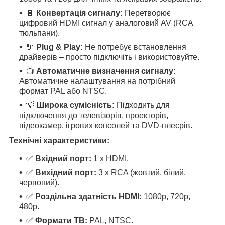
🔋
Конвертація сигналу:
Перетворює
цифровий HDMI сигнал у аналоговий AV (RCA
тюльпани).
🔌
Plug & Play:
Не потребує встановлення
драйверів – просто підключіть і використовуйте.
📺
Автоматичне визначення сигналу:
Автоматичне налаштування на потрібний
формат PAL або NTSC.
💡
Широка сумісність:
Підходить для
підключення до телевізорів, проекторів,
відеокамер, ігрових консолей та DVD-плеєрів.
Технічні характеристики:
✅
Вхідний порт:
1 x HDMI.
✅
Вихідний порт:
3 x RCA (жовтий, білий,
червоний).
✅
Роздільна здатність HDMI:
1080p, 720p,
480p.
✅
Формати ТВ:
PAL, NTSC.