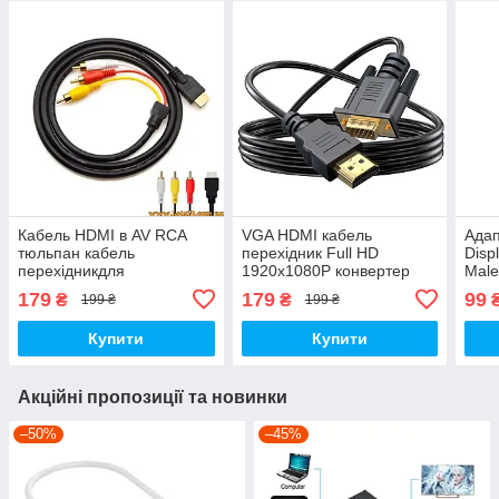
Кабель HDMI в AV RCA
VGA HDMI кабель
Адап
тюльпан кабель
перехідник Full HD
Disp
перехідникдля
1920x1080P конвертер
Male
підключення телевізорів
відеосигналу адаптер для
DP к
179
179
99
₴
₴
199 ₴
199 ₴
проекторів
монітора проектора 1.8
моні
метра
ноут
Купити
Купити
Акційні пропозиції та новинки
–50%
–45%