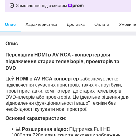
Замовлення під захистом
Опис
Характеристики
Доставка
Оплата
Умови п
Опис
Перехідник HDMI в AV RCA - конвертер для
підключення старих телевізорів, проекторів та
DVD
Цей
HDMI в AV RCA конвертер
забезпечує легке
підключення сучасних пристроїв, таких як ноутбуки,
ігрові приставки, комп'ютери, до старих телевізорів,
DVD-плеєрів або проекторів. Це ідеальне рішення для
відновлення функціональності вашої техніки без
необхідності купувати нові пристрої.
Основні характеристики:
💻
Розширення відео:
Підтримка Full HD
1080p та 720p для чітких та яскравих зображень.