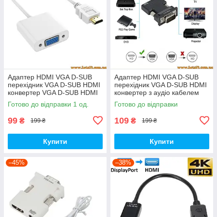
Адаптер HDMI VGA D-SUB
Адаптер HDMI VGA D-SUB
перехідник VGA D-SUB HDMI
перехідник VGA D-SUB HDMI
конвертер VGA D-SUB HDMI
конвертер з аудіо кабелем
між HDMI VGA D-SUB adapter
VGA D-SUB HDMI між HDMI
Готово до відправки 1 од.
Готово до відправки
Smart TV Cablexpert
VGA D-SUB adapter Smart TV
99
109
₴
₴
199 ₴
199 ₴
Купити
Купити
–45%
–38%