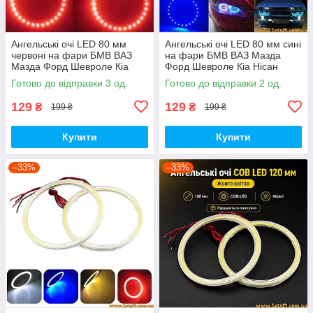
Ангельські очі LED 80 мм
Ангельські очі LED 80 мм сині
червоні на фари БМВ ВАЗ
на фари БМВ ВАЗ Мазда
Мазда Форд Шевроле Кіа
Форд Шевроле Кіа Нісан
Ніссан Опель УАЗ Рено
Опель УАЗ Рено Шкода VW
Готово до відправки 3 од.
Готово до відправки 2 од.
Шкода VW BMW
BMW
129
129
₴
₴
199 ₴
199 ₴
Купити
Купити
–33%
–33%