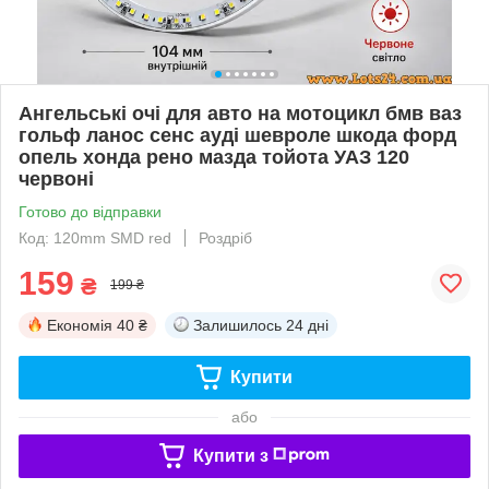
Ангельські очі для авто на мотоцикл бмв ваз
гольф ланос сенс ауді шевроле шкода форд
опель хонда рено мазда тойота УАЗ 120
червоні
Готово до відправки
Код: 120mm SMD red
Роздріб
159
₴
199 ₴
Економія
40 ₴
Залишилось
24 дні
Купити
або
Купити з