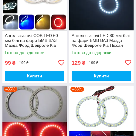
Ангельські очі COB LED 60
Ангельські очі LED 80 мм білі
мм білі на фари БМВ ВАЗ
на фари БМВ ВАЗ Мазда
Мазда Форд Шевроле Кіа
Форд Шевроле Кіа Ніссан
Нісан Опель УАЗ Рено Шкода
Опель УАЗ Рено Шкода VW
Готово до відправки
Готово до відправки
VW BMW
BMW
99
129
₴
₴
199 ₴
199 ₴
Купити
Купити
–35%
–35%