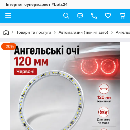
Інтернет-супермаркет #Lots24
Товари та послуги
Автомагазин (тюнінг авто)
Ангельс
–20%