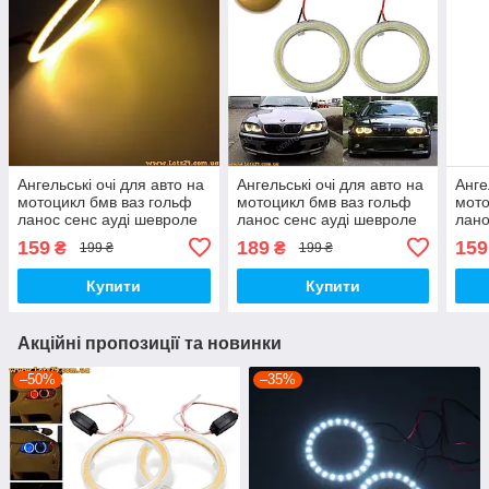
Ангельські очі для авто на
Ангельські очі для авто на
Анге
мотоцикл бмв ваз гольф
мотоцикл бмв ваз гольф
мото
ланос сенс ауді шевроле
ланос сенс ауді шевроле
лано
шкода форд опель рено
шкода форд опель рено
шкод
159
189
159
₴
₴
199 ₴
199 ₴
мазда тойота bmw cob
мазда тойота bmw cob
рено
60мм жовті
100мм жовті
120м
Купити
Купити
Акційні пропозиції та новинки
–50%
–35%