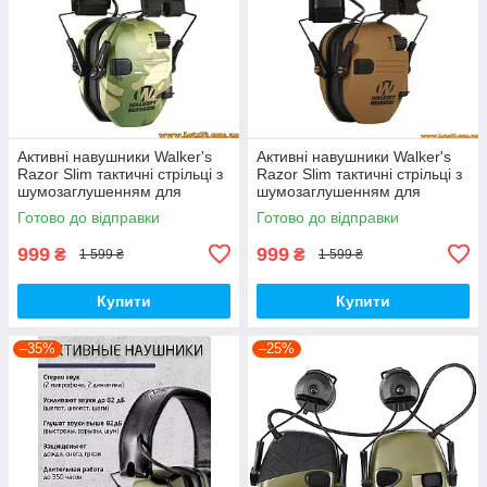
Активні навушники Walker's
Активні навушники Walker's
Razor Slim тактичні стрільці з
Razor Slim тактичні стрільці з
шумозаглушенням для
шумозаглушенням для
стрільців армії мисливців
стрільців мисливців армії
Готово до відправки
Готово до відправки
999
999
₴
₴
1 599 ₴
1 599 ₴
Купити
Купити
–35%
–25%