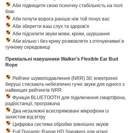
Аби підвищити свою психічну стабільність на полі
бою
Аби почути ворога раніше ніж той почує вас
Аби зберегти ваш слух та здоров'я
Аби підсилити звуки мови, кроки, шуршання
Аби вільно і без крику розмовляти з оточуючимиї в
гучному середовищі
Преміальні навушники Walker's Flexible Ear Bud
Rope
Рейтинг шумоподавлення (NRR) 30: електронні
беруші стискають небезпечно гучні звуки для одного з
найвищих рейтингів NRR
Функція BLUETOOTH для підключення смартфона,
радіостанції, програвача
Два незалежні всеспрямовані мікрофони із
захистом від вітру
Цифрова система обробки зовнішніх звуків
Full Dynamic Range HD Speakers для чіткої