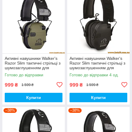
Активні навушники Walker's
Активні навушники Walker's
Razor Slim тактичні стрільці з
Razor Slim тактичні стрільці з
шумозаглушенням для
шумозаглушенням для
стрільців мисливців армії
стрільців армії мисливців
Готово до відправки
Готово до відправки 4 од.
999
999
₴
₴
1 599 ₴
1 599 ₴
Купити
Купити
–38%
–38%