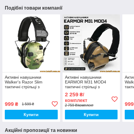
Подібні товари компанії
Активні навушники
Активні навушники
Акти
Walker's Razor Slim
EARMOR M31 MOD4
Walk
тактичні стрільці з
тактичні стрільці з
такти
шумозаглушенням для
шумозаглушенням для
шум
2 259
₴/
стрільців армії мисливців
стрільців мисливців армії
стрі
комплект
999
999
₴
1 599 ₴
2 759 ₴/комплект
Купити
Купити
Акційні пропозиції та новинки