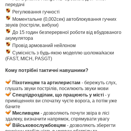
передачі
Регулювання гучності
Моментальне (0,002сек) автоблокування гучних
звуків (постріли, вибухи)
До 15 годин безперервної роботи від вбудованого
акумулятора
Провід армований нейлоном
Сумісність з будь-якою моделлю шолома/каски
(FAST, MICH, PASGT)
Кому потрібні тактичні навушники?
Піхотинцям та артилеристам
- бережуть слух,
глушать звуки пострілів, посилюють звуки мови
Спецпідрозділам, що працюють у місті
- у
приміщеннях ви спочатку чуєте ворога, а потім уже
бачите
Мисливцям
- дозволяють почути звіра в лісі
здалеку, визначити напрямок, спрямувати увагу
Військовослужбовцям
- дозволяють зберегти