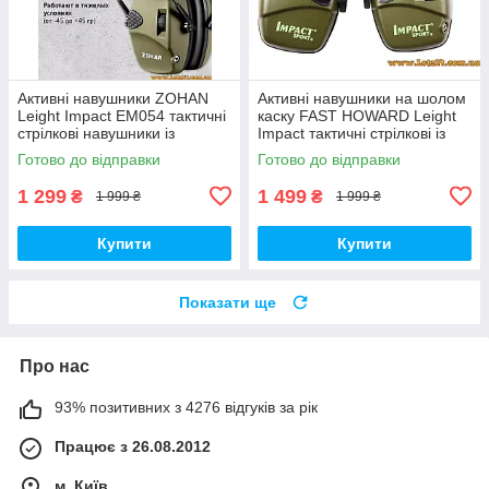
Активні навушники ZOHAN
Активні навушники на шолом
Leight Impact EM054 тактичні
каску FAST HOWARD Leight
стрілкові навушники із
Impact тактичні стрілкові із
шумозаглушенням для
шумозаглушенням для
Готово до відправки
Готово до відправки
стрільців військових
військових стрільців ФАСТ
мисливців
1 299
1 499
₴
₴
1 999 ₴
1 999 ₴
Купити
Купити
Показати ще
Про нас
93% позитивних з 4276 відгуків за рік
Працює з 26.08.2012
м. Київ