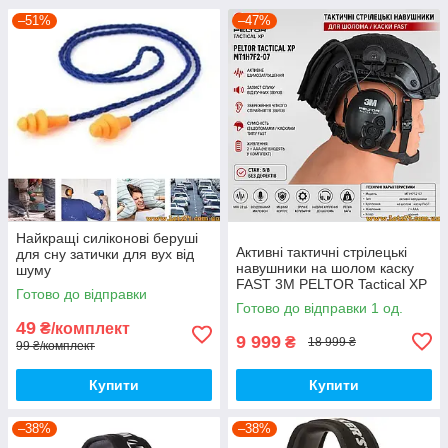
–51%
–47%
Найкращі силіконові беруші
Активні тактичні стрілецькі
для сну затички для вух від
навушники на шолом каску
шуму
FAST 3М PELTOR Tactical XP
Готово до відправки
MT1H7F2-07 з
Готово до відправки 1 од.
шумозаглушенням для армії
49
₴/комплект
ФАСТ
9 999
₴
18 999 ₴
99 ₴/комплект
Купити
Купити
–38%
–38%