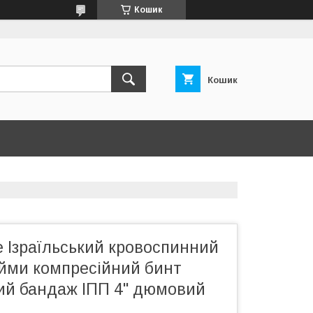
Кошик
Кошик
 Ізраїльський кровоспинний
йми компресійний бинт
ий бандаж ІПП 4" дюмовий