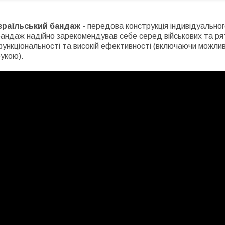
Ізраїльський бандаж
- передова конструкція індивідуальног
андаж надійно зарекомендував себе серед військових та рят
ункціональності та високій ефективності (включаючи можлив
укою).