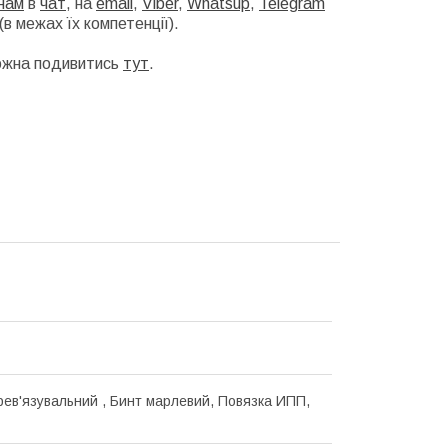
нам
в
чат
, на
email
,
Viber
,
Whatsup
,
Telegram
в межах їх компетенції).
можна подивитись
тут
.
рев'язувальний , Бинт марлевий, Повязка ИПП,