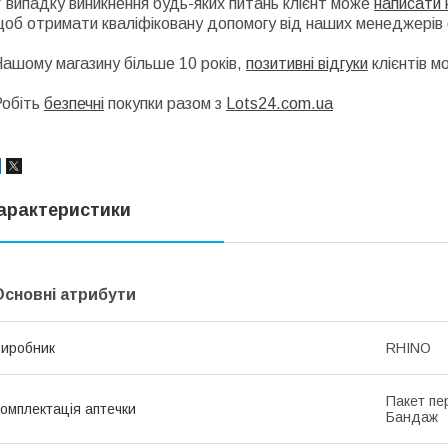
 випадку виникнення будь-яких питань клієнт може
написати 
об отримати кваліфіковану допомогу від наших менеджерів (
ашому магазину більше 10 років,
позитивні відгуки
клієнтів 
Робіть
безпечні
покупки разом з
Lots24.com.ua
арактеристики
Основні атрибути
иробник
RHINO
Пакет пе
омплектація аптечки
Бандаж