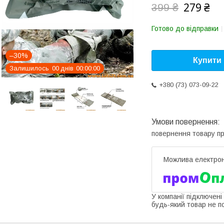
279 ₴
399 ₴
Готово до відправки
–30%
Купити
Залишилось
0
0
днів
0
0
0
0
0
0
+380 (73) 073-09-22
повернення товару п
У компанії підключені
будь-який товар не п