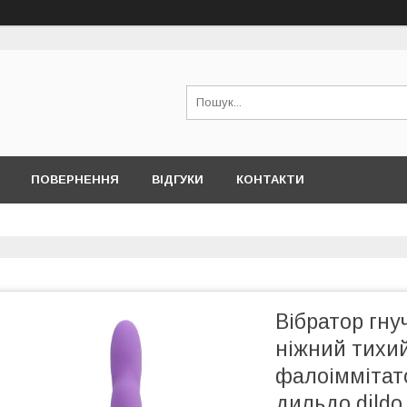
ПОВЕРНЕННЯ
ВІДГУКИ
КОНТАКТИ
Вібратор гну
ніжний тихи
фалоіммітато
дильдо dildo