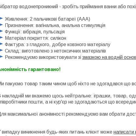
ібратор водонепроникний - зробіть приймання ванни або похі
Живлення: 2 пальчикові батареї (AAA)
Призначення: вагінальна, анальна стимуляція
Функції: вібрація, пульсація
Матеріал покриття: силікон
Фактура: з гладкого, добре ковзного матеріалу
Склад: виготовлено з нетоксичних матеріалів
Рекомендуємо використовувати зі
змазкою на водній основ
Анонімність гарантовано!
и пакуємо товар таким чином щоб ніхто не здогадався що в
 накладній ми вкажемо щось нейтральне: іграшки, товар, одя
півробітники пошти, а ні кур'єр не здогадаються що всередин
Для максимальної анонімності рекомендуємо вам обрати дос
 випадку виникнення будь-яких питань клієнт може
написати 