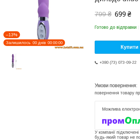
699 ₴
799 ₴
Готово до відправки
–13%
Залишилось
0
0
днів
0
0
0
0
0
0
Купити
+380 (73) 073-09-22
повернення товару п
У компанії підключені
будь-який товар не п