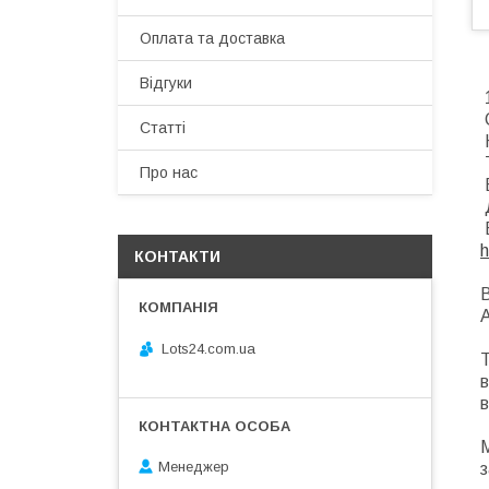
Оплата та доставка
Відгуки
1
С
Статті
Т
Про нас
Д
Б
h
КОНТАКТИ
В
А
Lots24.com.ua
Т
в
в
М
Менеджер