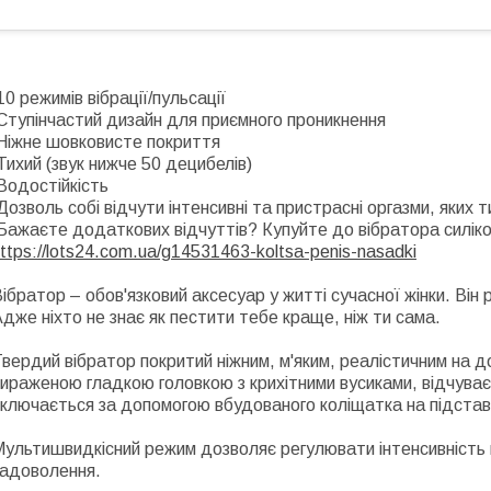
0 режимів вібрації/пульсації
тупінчастий дизайн для приємного проникнення
Ніжне шовковисте покриття
ихий (звук нижче 50 децибелів)
Водостійкість
озволь собі відчути інтенсивні та пристрасні оргазми, яких 
ажаєте додаткових відчуттів? Купуйте до вібратора силіко
ttps://lots24.com.ua/g14531463-koltsa-penis-nasadki
ібратор – обов'язковий аксесуар у житті сучасної жінки. Він
дже ніхто не знає як пестити тебе краще, ніж ти сама.
вердий вібратор покритий ніжним, м'яким, реалістичним на д
ираженою гладкою головкою з крихітними вусиками, відчуваєт
ключається за допомогою вбудованого коліщатка на підставі
ультишвидкісний режим дозволяє регулювати інтенсивність в
задоволення.