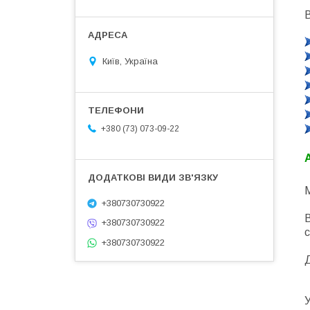
В
Київ, Україна
+380 (73) 073-09-22
М
+380730730922
В
+380730730922
с
+380730730922
У