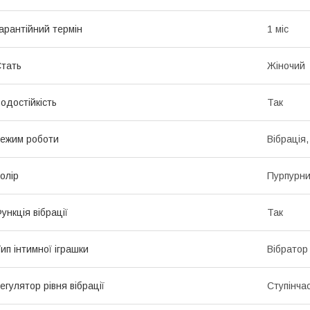
арантійний термін
1 міс
тать
Жіночий
одостійкість
Так
ежим роботи
Вібрація
олір
Пурпурн
ункція вібрації
Так
ип інтимної іграшки
Вібратор
егулятор рівня вібрації
Ступінча