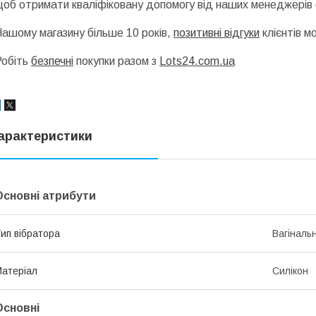
об отримати кваліфіковану допомогу від наших менеджерів (
ашому магазину більше 10 років,
позитивні відгуки
клієнтів 
Робіть
безпечні
покупки разом з
Lots24.com.ua
арактеристики
Основні атрибути
ип вібратора
Вагінальн
атеріал
Силікон
Основні