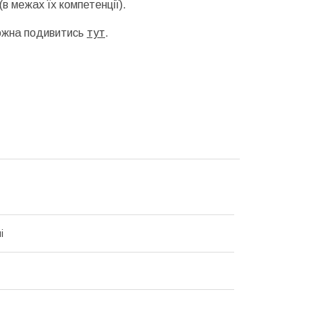
в межах їх компетенції).
можна подивитись
тут
.
і