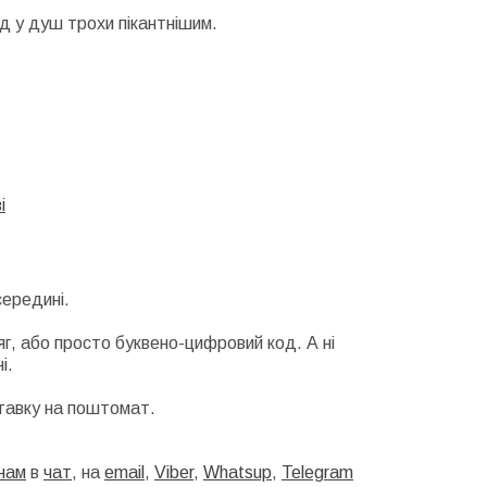
д у душ трохи пікантнішим.
і
середині.
г, або просто буквено-цифровий код. А ні
і.
тавку на поштомат.
нам
в
чат
, на
email
,
Viber
,
Whatsup
,
Telegram