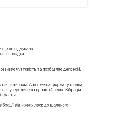
ти ще не відчувала
нові насадки:
 розвиває чуттєвість та позбавляє депресій.
отик силіконом. Анатомічна форма, увінчана
ься усередині як справжній пеніс. Вібрація
 іграшки.
ібрації від ніжних ласк до шаленого