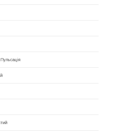
, Пульсація
ий
стий