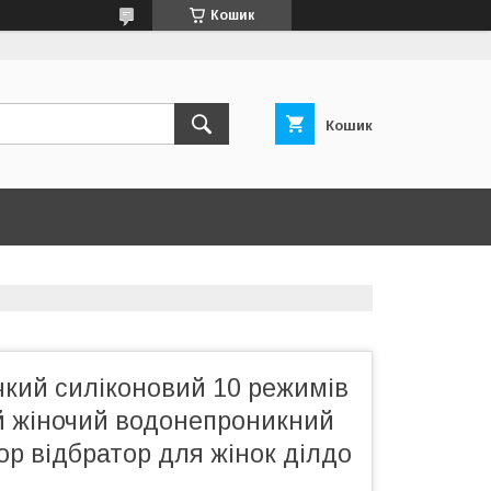
Кошик
Кошик
чкий силіконовий 10 режимів
й жіночий водонепроникний
р відбратор для жінок ділдо