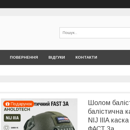
ПОВЕРНЕННЯ
ВІДГУКИ
КОНТАКТИ
Шолом балі
Подарунок
балістична к
NIJ IIIA кас
ФАСТ 3а