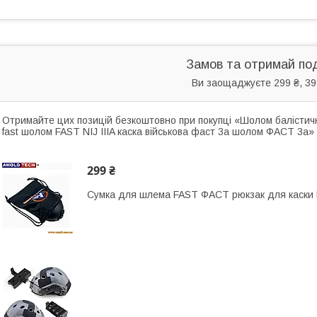
Замов та отримай по
Ви заощаджуєте 299 ₴, 39
Отримайте цих позицій безкоштовно при покупці «Шолом балісти
fast шолом FAST NIJ IIIA каска військова фаст 3а шолом ФАСТ 3а»
299 ₴
Сумка для шлема FAST ФАСТ рюкзак для каски