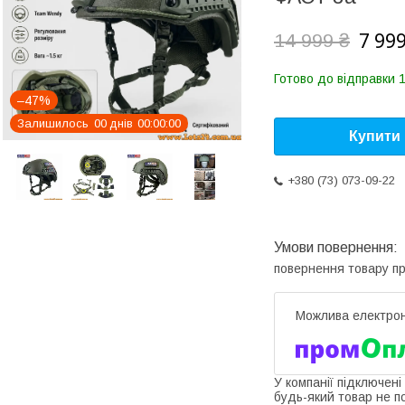
7 999
14 999 ₴
Готово до відправки 1
–47%
Залишилось
0
0
днів
0
0
0
0
0
0
Купити
+380 (73) 073-09-22
повернення товару п
У компанії підключені
будь-який товар не п