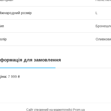
іжнародний розмір
L
ип
Бронешл
олір
Оливков
нформація для замовлення
іна:
7 999 ₴
Сайт створений на маркетплейсі
Prom.ua