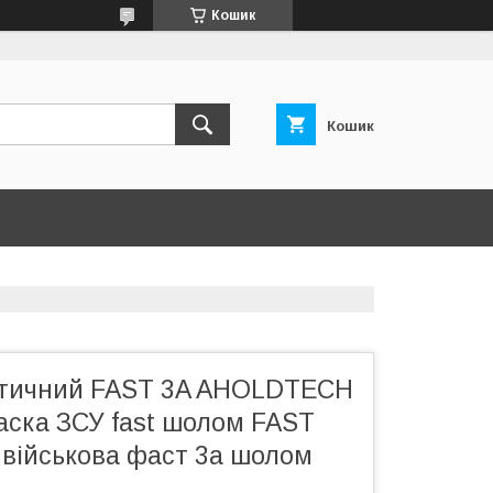
Кошик
Кошик
стичний FAST 3A AHOLDTECH
аска ЗСУ fast шолом FAST
ка військова фаст 3а шолом