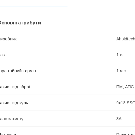
Основні атрибути
иробник
Aholdtec
ага
1 кг
арантійний термін
1 міс
ахист від зброї
ПМ, АПС
ахист від куль
9х18 SSC
лас захисту
3А
атеріал
Поліетил