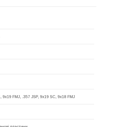
h
, 9х19 FMJ, .357 JSP, 9х19 SC, 9х18 FMJ
енові пластини