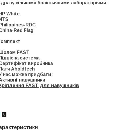
одразу кількома балістичними лабораторіями:
HP White
NTS
Philippines-RDC
China-Red Flag
Комплект
Шолом FAST
Підвісна система
Сертифікат виробника
Патч Aholdtech
У нас можна придбати:
Активні навушники
Кріплення FAST для навушників
арактеристики