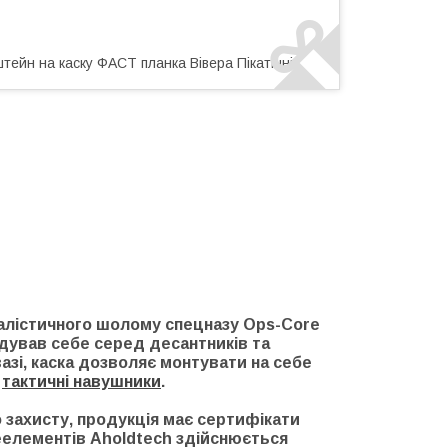
ейн на каску ФАСТ планка Вівера Пікатінні
балістичного шолому спецназу Ops-Core
дував себе серед десантників та
вазі, каска дозволяє монтувати на себе
и
тактичні навушники
.
 захисту, продукція має сертифікати
неелементів Aholdtech здійснюється