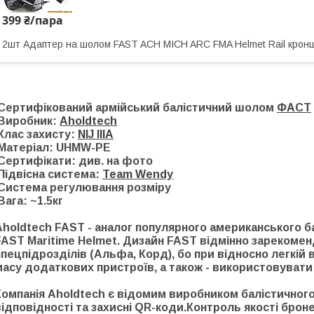
399 ₴/пара
2шт Адаптер на шолом FAST ACH MICH ARC FMA Helmet Rail кроншт
Сертифікований армійський балістичний шолом
ФАСТ
Виробник:
Aholdtech
Клас захисту:
NIJ IIIA
Матеріал: UHMW-PE
Сертифікати: див. на фото
Підвісна система:
Team Wendy
Система регулювання розміру
Вага: ~1.5кг
Aholdtech FAST - аналог популярного американського 
FAST Maritime Helmet. Дизайн FAST відмінно зарекомен
спецпідрозділів (Альфа, Корд), бо при відносно легкій 
масу додаткових пристроїв, а також - використовуват
Компанія Aholdtech є відомим виробником балістичного
відповідності та захисні QR-коди.Контроль якості бро