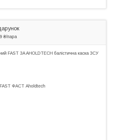
дарунок
9 ₴/пара
чний FAST 3A AHOLDTECH балістична каска ЗСУ
 FAST ФАСТ Aholdtech