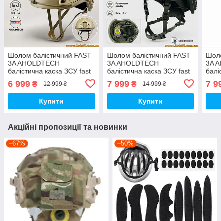
Шолом балістичний FAST
Шолом балістичний FAST
Шоло
3A AHOLDTECH
3A AHOLDTECH
3A 
балістична каска ЗСУ fast
балістична каска ЗСУ fast
балі
шолом FAST NIJ IIIA каска
шолом FAST NIJ IIIA каска
шоло
6 999
7 999
7 9
₴
₴
12 999 ₴
14 999 ₴
військова фаст 3а шолом
військова фаст 3а шолом
війс
ФАСТ 3а
ФАСТ 3а
ФАС
Купити
Купити
Акційні пропозиції та новинки
–67%
–50%