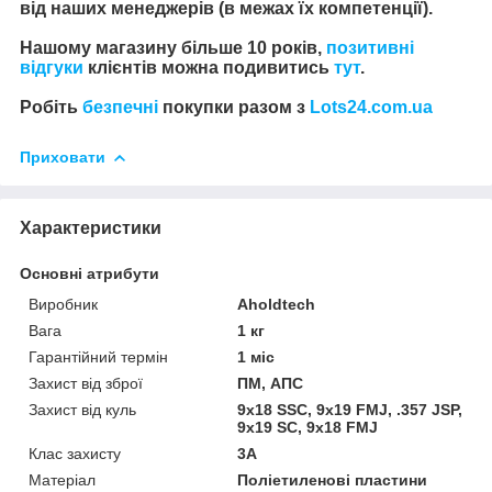
від наших менеджерів (в межах їх компетенції).
Нашому магазину більше 10 років,
позитивні
відгуки
клієнтів можна подивитись
тут
.
Робіть
безпечні
покупки разом з
Lots24.com.ua
Приховати
Характеристики
Основні атрибути
Виробник
Aholdtech
Вага
1 кг
Гарантійний термін
1 міс
Захист від зброї
ПМ, АПС
Захист від куль
9х18 SSC, 9х19 FMJ, .357 JSP,
9х19 SC, 9х18 FMJ
Клас захисту
3А
Матеріал
Поліетиленові пластини