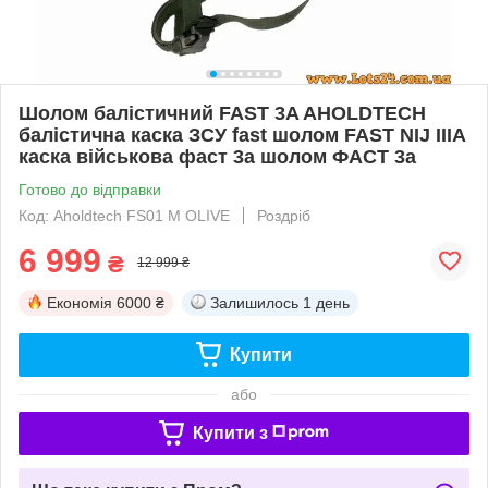
Шолом балістичний FAST 3A AHOLDTECH
балістична каска ЗСУ fast шолом FAST NIJ IIIA
каска військова фаст 3а шолом ФАСТ 3а
Готово до відправки
Код: Aholdtech FS01 M OLIVE
Роздріб
6 999
₴
12 999 ₴
Економія
6000 ₴
Залишилось
1 день
Купити
або
Купити з