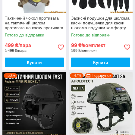
Тактичний чохол противага
Захисні подушки для шолома
на тактичний шолом
каски подушечки для каски
противага на каску противага
шолома подушки комфорту
для пнб шолома каски пнв
для велошолома
Готово до відправки
Готово до відправки
Revision Galvion Batlskin
велосипедний шолом
Cobra
499
99
₴/пара
₴/комплект
1 499 ₴/пара
199 ₴/комплект
Купити
Купити
–50%
–47%
Подарунок