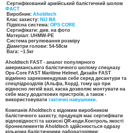
Сертифікований армійський балістичний шолом
ФАСТ
Виробник:
Aholdtech
Клас захисту:
NIJ IIIA
Підвісна система:
OPS CORE
Сертифікати: див. на фото
Матеріал: UHMW-PE
Система регулювання розміру
Діаметри голови: 54-58см
Вага: ~1.5кг
Aholdtech FAST - аналог популярного
американського балістичного шолому спецназу
Ops-Core FAST Maritime Helmet. Дизайн FAST
відмінно зарекомендував себе серед десантури та
спецпідрозділів (Альфа, Корд), тому що при
відносно легкій вазі, каска дозволяє монтувати на
себе масу додаткових пристроїв, а також -
використовувати
тактичні навушники
.
Компанія Aholdtech є відомим виробником
балістичного захисту, продукція має сертифікати
відповідності та захисні QR-коди.Контроль якості
бронеелементів Aholdtech здійснюється одразу
кількома балістичними лабораторіями: