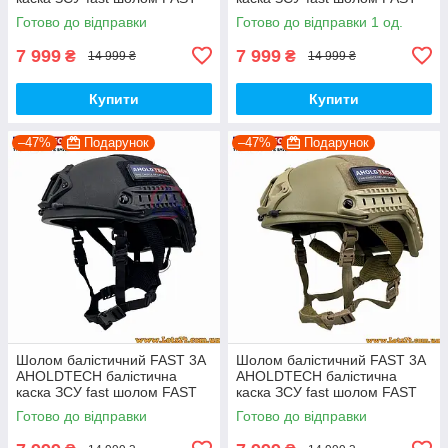
NIJ IIIA каска військова фаст
NIJ IIIA каска військова фаст
Готово до відправки
Готово до відправки 1 од.
3а шолом ФАСТ 3а
3а шолом ФАСТ 3а
7 999
7 999
₴
₴
14 999 ₴
14 999 ₴
Купити
Купити
–47%
Подарунок
–47%
Подарунок
Шолом балістичний FAST 3A
Шолом балістичний FAST 3A
AHOLDTECH балістична
AHOLDTECH балістична
каска ЗСУ fast шолом FAST
каска ЗСУ fast шолом FAST
NIJ IIIA каска військова фаст
NIJ IIIA каска військова фаст
Готово до відправки
Готово до відправки
3а шолом ФАСТ 3а
3а шолом ФАСТ 3а