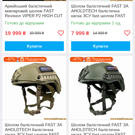
Армійський балістичний
Шолом балістичний FAST 3A
кевларовий шолом FAST
AHOLDTECH балістична
Revision VIPER P2 HIGH CUT
каска ЗСУ fast шолом FAST
каска тактична кевларова для
NIJ IIIA каска військова фаст
Готово до відправки
Готово до відправки 1 од.
ЗСУ НАТО NIJ 3A IIIA
3а шолом ФАСТ 3а
19 999
7 999
₴
₴
39 999 ₴
14 999 ₴
Купити
Купити
–47%
Подарунок
–47%
Подарунок
Шолом балістичний FAST 3A
Шолом балістичний FAST 3A
AHOLDTECH балістична
AHOLDTECH балістична
каска ЗСУ fast шолом FAST
каска ЗСУ fast шолом FAST