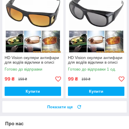
HD Vision окуляри антифари
HD Vision окуляри антифари
для водіїв відклики в описі
для водіїв відклики в описі
Готово до відправки
Готово до відправки 1 од.
99
99
₴
₴
159 ₴
159 ₴
Купити
Купити
Показати ще
Про нас