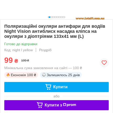
Поляризаційні окуляри антифари для водіїв
Night Vision антиблиск насадка кліпса на
окуляри з діоптріями 133x41 мм (L)
Готово до відправки
Код: night l yellow
Роздріб
99
₴
199 ₴
Мінімальна сума замовлення на сайті — 100 ₴
Економія
100 ₴
Залишилось
25 днів
Купити
або
Купити з