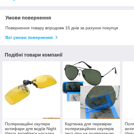
Умови повернення
Повернення товару впродовж 15 днів за рахунок покупця
Всі умови повернення
Подібні товари компанії
Поляризаційні окуляри
Картинка для перевірки
Поля
антифари для водіїв Night
поляризаційних окулярів
анти
Vision антиблиск насадка
тест лінз на поляризацію
Visi