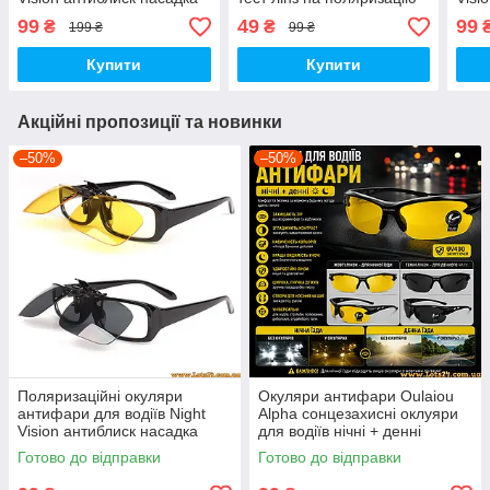
кліпса на окуляри з
кліп
99
49
99
₴
₴
199 ₴
99 ₴
діоптріями 130х38мм (M)
діоп
Купити
Купити
Акційні пропозиції та новинки
–50%
–50%
Поляризаційні окуляри
Окуляри антифари Oulaiou
антифари для водіїв Night
Alpha сонцезахисні оклуяри
Vision антиблиск насадка
для водіїв нічні + денні
кліпса на окуляри з
Готово до відправки
Готово до відправки
діоптріями