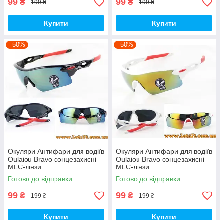
99
99
₴
₴
199 ₴
199 ₴
Купити
Купити
–50%
–50%
Окуляри Антифари для водіїв
Окуляри Антифари для водіїв
Oulaiou Bravo сонцезахисні
Oulaiou Bravo сонцезахисні
MLC-лінзи
MLC-лінзи
Готово до відправки
Готово до відправки
99
99
₴
₴
199 ₴
199 ₴
Купити
Купити