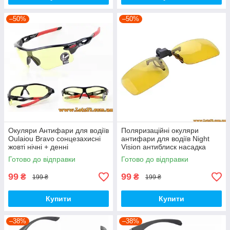
–50%
–50%
Окуляри Антифари для водіїв
Поляризаційні окуляри
Oulaiou Bravo сонцезахисні
антифари для водіїв Night
жовті нічні + денні
Vision антиблиск насадка
кліпса на окуляри з
Готово до відправки
Готово до відправки
діоптріями 130х38мм (M)
99
99
₴
₴
199 ₴
199 ₴
Купити
Купити
–38%
–38%