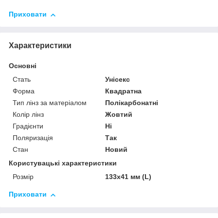
Приховати
Характеристики
Основні
Стать
Унісекс
Форма
Квадратна
Тип лінз за матеріалом
Полікарбонатні
Колір лінз
Жовтий
Градієнти
Ні
Поляризація
Так
Стан
Новий
Користувацькі характеристики
Розмір
133x41 мм (L)
Приховати