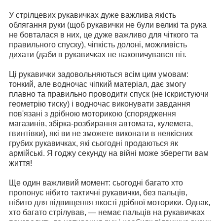
У стрілцевих рукавичках дуже важлива якість
облягання руки (щоб рукавички не були великі та рука
не бовталася в них, це дуже важливо для чіткого та
правильного спуску), чіпкість долоні, можливість
дихати (даби в рукавичках не накопичувався піт.
Ці рукавички задовольняються всім цим умовам:
тонкий, але водночас чіпкий матеріал, дає змогу
плавно та правильно проводити спуск (не іскристуючи
геометрію тиску) і водночас виконувати завдання
пов'язані з дрібною моторикою (спорядження
магазинів, збірка-розбирання автомата, кулемета,
гвинтівки), які ви не зможете виконати в неякісних
грубих рукавичках, які сьогодні продаються як
армійські. Я годжу секунду на війні може зберегти вам
життя!
Ще один важливий момент: сьогодні багато хто
пропонує нібито тактичні рукавички, без пальців,
нібито для підвищення якості дрібної моторики. Однак,
хто багато стрілував, — немає пальців на рукавичках