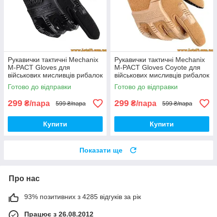
Рукавички тактичні Mechanix
Рукавички тактичні Mechanix
M-PACT Gloves для
M-PACT Gloves Coyote для
військових мисливців рибалок
військових мисливців рибалок
туристів велосипедистів
туристів велосипедистів
Готово до відправки
Готово до відправки
страйкболістів Чорні
страйкболістів
299
299
₴/пара
₴/пара
599 ₴/пара
599 ₴/пара
Купити
Купити
Показати ще
Про нас
93% позитивних з 4285 відгуків за рік
Працює з 26.08.2012