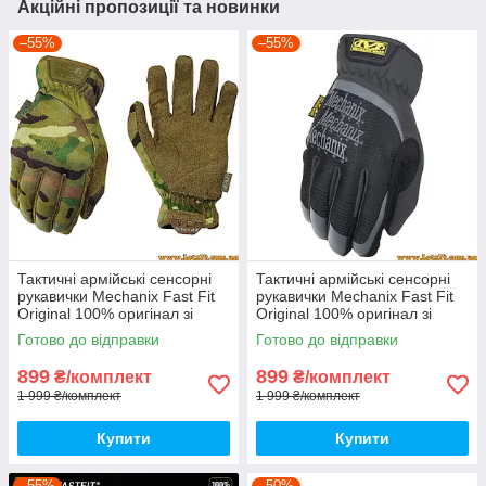
Акційні пропозиції та новинки
–55%
–55%
Тактичні армійські сенсорні
Тактичні армійські сенсорні
рукавички Mechanix Fast Fit
рукавички Mechanix Fast Fit
Original 100% оригінал зі
Original 100% оригінал зі
США Multicam XL
США M
Готово до відправки
Готово до відправки
899
899
₴/комплект
₴/комплект
1 999 ₴/комплект
1 999 ₴/комплект
Купити
Купити
–55%
–50%