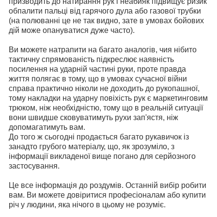
призводить до натирання рук і неабияк підвищує ризик
обпалити пальці від гарячого дула або газової трубки
(на полюванні це не так видно, зате в умовах бойових
дій може опануватися дуже часто).
Ви можете натрапити на багато аналогів, чия нібито
тактичну спрямованість підкреслює наявність
посилення на ударній частині руки, проте правда
життя полягає в тому, що в умовах сучасної війни
справа практично ніколи не доходить до рукопашної,
тому накладки на ударну повіхість рук є маркетинговим
трюком, ніж необхідністю, тому що в реальній ситуації
вони швидше сковуватимуть рухи зап'ястя, ніж
допомагатимуть вам.
До того ж сьогодні продається багато рукавичок із
занадто грубого матеріалу, що, як зрозуміло, з
інформації викладеної вище погано для серйозного
застосування.
Це все інформація до роздумів. Останній вибір робити
вам. Ви можете довіритися професіоналам або купити
річ у людини, яка нічого в цьому не розуміє.