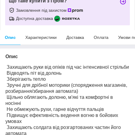
Що таке купити з Пром?
Замовлення під захистом
Доступна доставка
Опис
Характеристики
Доставка
Оплата
Умови п
Опис
Захищають руки від опіків під час інтенсивної стрільби
Відводять піт від долонь
Зберігають тепло
Зручні для дрібної моторики (спорядження магазинів,
розбирання/збирання автомата)
Щільно облягають долоню, м'які та комфортні в
носінні
Не обмежують рухи, гарне відчуття пальців
Підвищує ефективність ведення вогню в бойових
умовах
Захищають солдата від розгартованих частин його
автомата