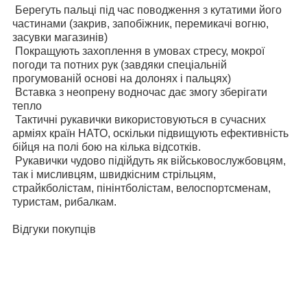
Берегуть пальці під час поводження з кутатими його
частинами (закрив, запобіжник, перемикачі вогню,
засувки магазинів)
Покращують захоплення в умовах стресу, мокрої
погоди та потних рук (завдяки спеціальній
прогумованій основі на долонях і пальцях)
Вставка з неопрену водночас дає змогу зберігати
тепло
Тактичні рукавички використовуються в сучасних
арміях країн НАТО, оскільки підвищують ефективність
бійця на полі бою на кілька відсотків.
Рукавички чудово підійдуть як військовослужбовцям,
так і мисливцям, швидкісним стрільцям,
страйкболістам, пінінтболістам, велоспортсменам,
туристам, рибалкам.
Відгуки покупців