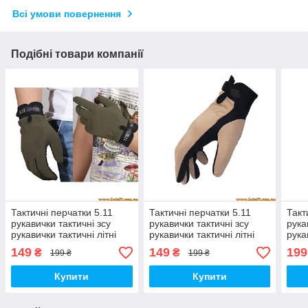
Всі умови повернення
Подібні товари компанії
Тактичні перчатки 5.11
Тактичні перчатки 5.11
Такт
рукавички тактичні зсу
рукавички тактичні зсу
рука
рукавички тактичні літні
рукавички тактичні літні
рука
осінні робочі стрілецькі
осінні робочі стрілецькі
осін
149
149
199
₴
₴
199 ₴
199 ₴
Олива зелені L
Пісок Койот M
Олив
Купити
Купити