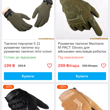
Тактичні перчатки 5.11
Рукавички тактичні Mechanix
рукавички тактичні зсу
M-PACT Gloves для
рукавички тактичні літні осінні
військових мисливців рибалок
робочі стрілецькі Олива
туристів велосипедистів
Готово до відправки
Під замовлення
зелені
страйкболістів Олива
199
299
₴
₴/пара
399 ₴
599 ₴/пара
Купити
Купити
–50%
–50%