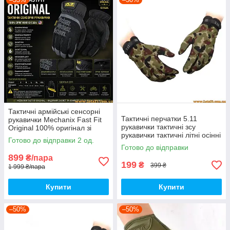
Тактичні армійські сенсорні
Тактичні перчатки 5.11
рукавички Mechanix Fast Fit
рукавички тактичні зсу
Original 100% оригінал зі
рукавички тактичні літні осінні
США L
Готово до відправки 2 од.
робочі стрілецькі Камуфляж
Готово до відправки
899
₴/пара
199
₴
399 ₴
1 999 ₴/пара
Купити
Купити
–50%
–50%