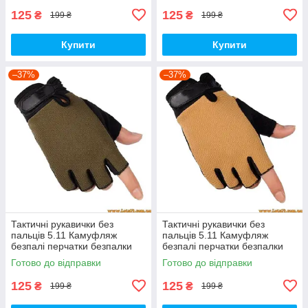
125
125
₴
₴
199 ₴
199 ₴
Купити
Купити
–37%
–37%
Тактичні рукавички без
Тактичні рукавички без
пальців 5.11 Камуфляж
пальців 5.11 Камуфляж
безпалі перчатки безпалки
безпалі перчатки безпалки
тактичні Олива L,
тактичні Койот L
Готово до відправки
Готово до відправки
Снайперські рукавички
125
125
₴
₴
199 ₴
199 ₴