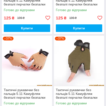
пальців 5.11 Камуфляж
пальців 5.11 Камуфляж
безпалі перчатки безпалки
безпалі перчатки безпалки
тактичні Чорні XL
тактичні Камуфляжні XL
Готово до відправки
Готово до відправки
125
125
₴
₴
199 ₴
199 ₴
Купити
Купити
–37%
–37%
Тактичні рукавички без
Тактичні рукавички без
пальців 5.11 Камуфляж
пальців 5.11 Камуфляж
безпалі перчатки безпалки
безпалі перчатки безпалки
тактичні Койот XL
тактичні Олива XL,
Готово до відправки
Готово до відправки
Снайперські рукавички