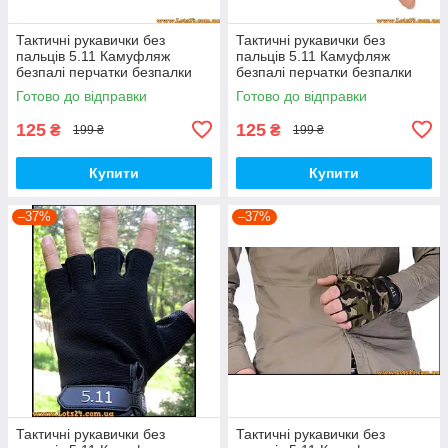
Тактичні рукавички без
Тактичні рукавички без
пальців 5.11 Камуфляж
пальців 5.11 Камуфляж
безпалі перчатки безпалки
безпалі перчатки безпалки
тактичні Олива M,
тактичні Койот M
Готово до відправки
Готово до відправки
Снайперські рукавички
125
125
₴
₴
199 ₴
199 ₴
Купити
Купити
–37%
–37%
Тактичні рукавички без
Тактичні рукавички без