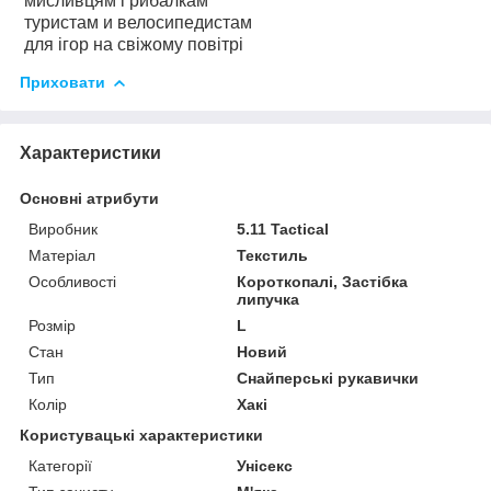
мисливцям і рибалкам
туристам и велосипедистам
для ігор на свіжому повітрі
Приховати
Характеристики
Основні атрибути
Виробник
5.11 Tactical
Матеріал
Текстиль
Особливості
Короткопалі, Застібка
липучка
Розмір
L
Стан
Новий
Тип
Снайперські рукавички
Колір
Хакі
Користувацькі характеристики
Категорії
Унісекс