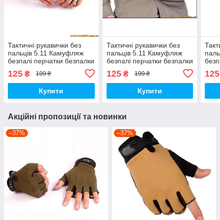
Тактичні рукавички без
Тактичні рукавички без
Такт
пальців 5.11 Камуфляж
пальців 5.11 Камуфляж
паль
безпалі перчатки безпалки
безпалі перчатки безпалки
безп
тактичні Койот XL
тактичні Камуфляжні XL
такт
125
125
125
₴
₴
199 ₴
199 ₴
Купити
Купити
Акційні пропозиції та новинки
–37%
–37%