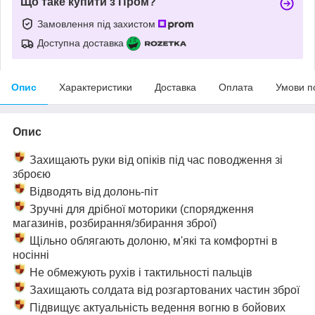
Що таке купити з Пром?
Замовлення під захистом
Доступна доставка
Опис
Характеристики
Доставка
Оплата
Умови п
Опис
Захищають руки від опіків під час поводження зі
зброєю
Відводять від долонь-піт
Зручні для дрібної моторики (спорядження
магазинів, розбирання/збирання зброї)
Щільно облягають долоню, м'які та комфортні в
носінні
Не обмежують рухів і тактильності пальців
Захищають солдата від розгартованих частин зброї
Підвищує актуальність ведення вогню в бойових