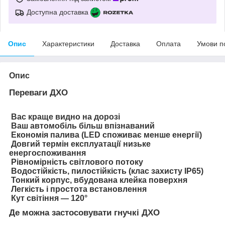
Доступна доставка
Опис
Характеристики
Доставка
Оплата
Умови п
Опис
Переваги ДХО
Вас краще видно на дорозі
Ваш автомобіль більш впізнаваний
Е
кономія палива (LED споживає менше енергії)
Довгий термін експлуатації низьке
енергоспоживання
Рівномірність світлового потоку
Водостійкість, пилостійкість (клас захисту IP65)
Тонкий корпус, вбудована клейка поверхня
Легкість і простота встановлення
Кут світіння — 120°
Де можна застосовувати гнучкі ДХО