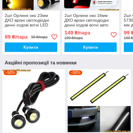
2шт Орлине око 23мм
2шт Орлине око 16мм
2шт 
ДХО врізні світлодіодні
ДХО врізні світлодіодні
5730
денні ходові вогні LED
денні ходові вогні авто
мм д
DRL led лінзи підсвітка
мото DRL led лінзи
світ
149
99
₴/пара
₴
кузова салону
підсвітка кузова салону
89
₴/пара
99 ₴/пара
199 ₴/пара
199 
повороти птф дхо
Купити
Купити
Акційні пропозиції та новинки
–50%
–50%