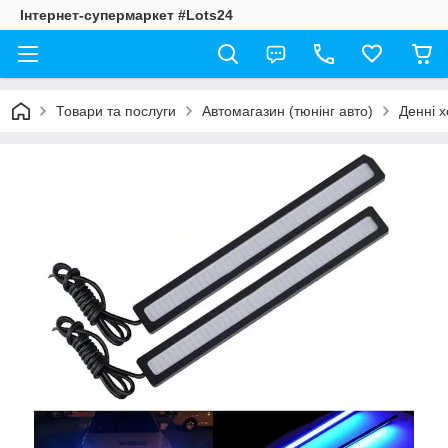
Інтернет-супермаркет #Lots24
Товари та послуги
Автомагазин (тюнінг авто)
Денні х