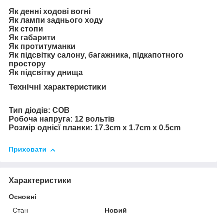
Як денні ходові вогні
Як лампи заднього ходу
Як стопи
Як габарити
Як протитуманки
Як підсвітку салону, багажника, підкапотного
простору
Як підсвітку днища
Технічні характеристики
Тип діодів: COB
Робоча напруга: 12 вольтів
Розмір однієї планки: 17.3cm х 1.7cm х 0.5cm
Приховати
Характеристики
Основні
Стан
Новий