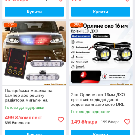
Купити
Купити
–29%
–25%
Поліцейська мигалка на
2шт Орлине око 16мм ДХО
бампер або решітку
врізні світлодіодні денні
радіатора мигалки на
ходові вогні авто мото DRL
радіатор маячки ДХО DRL
Готово до відправки
led лінзи підсвітка кузова
стробоскоп
Готово до відправки
салону повороти птф дхо
499
₴/комплект
149
₴/пара
199 ₴/пара
699 ₴/комплект
Купити
Купити