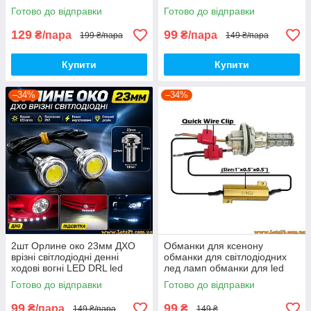
лінзи підсвітка кузова салону
лінзи підсвітка кузова салону
Готово до відправки
Готово до відправки
129
99
₴/пара
₴/пара
199 ₴/пара
149 ₴/пара
Купити
Купити
–34%
–34%
2шт Орлине око 23мм ДХО
Обманки для ксенону
врізні світлодіодні денні
обманки для світлодіодних
ходові вогні LED DRL led
лед ламп обманки для led
лінзи підсвітка кузова салону
ламп резистори CANBUS
Готово до відправки
Готово до відправки
50W 6 ОМ 12В
99
99
₴/пара
₴
149 ₴/пара
149 ₴