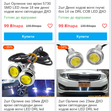
2шт Орлинне око врізні 5730
SMD LED лінзи 18 мм денні
2шт Денні ходові вогні гнучкі
ходові вогні світлодіодні ДХО
білі 14 см DRL COB LED ДХО
DRL
Готово до відправки
Готово до відправки
99
99
₴/пара
₴/пара
199 ₴/пара
199 ₴/пара
Купити
Купити
–35%
–34%
2шт Орлине око 18мм ДХО
2шт Орлине око 23мм ДХО
врізні світлодіодні денні
врізні світлодіодні денні
ходові вогні LED DRL led
ходові вогні LED DRL led