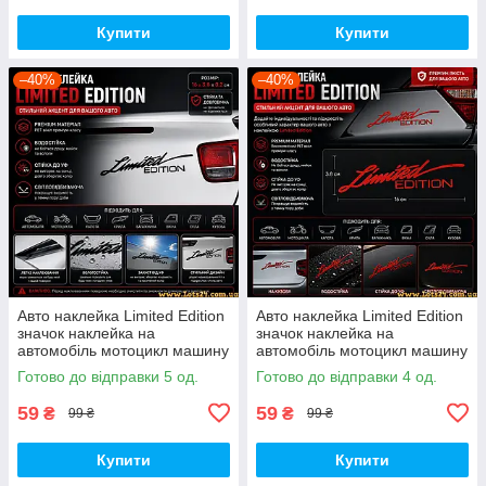
Купити
Купити
–40%
–40%
Авто наклейка Limited Edition
Авто наклейка Limited Edition
значок наклейка на
значок наклейка на
автомобіль мотоцикл машину
автомобіль мотоцикл машину
капот крила багажник вікно
капот крила багажник вікно
Готово до відправки 5 од.
Готово до відправки 4 од.
скло кузов
скло кузов
59
59
₴
₴
99 ₴
99 ₴
Купити
Купити