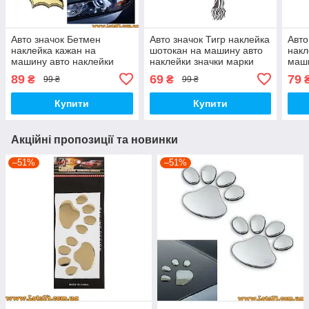
Авто значок Бетмен
Авто значок Тигр наклейка
Авто
наклейка кажан на
шотокан на машину авто
накл
машину авто наклейки
наклейки значки марки
маши
значки марки машин на
машин на кузов бампер
знач
89
69
79
₴
₴
99 ₴
99 ₴
кузов бампер скло двері
скло двері капот крила
кузо
капот крила багажник
багажник бак
капо
Купити
Купити
Акційні пропозиції та новинки
–51%
–51%