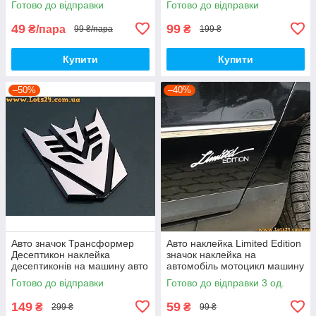
Готово до відправки
Готово до відправки
49
99
₴/пара
₴
99 ₴/пара
199 ₴
Купити
Купити
–50%
–40%
Авто значок Трансформер
Авто наклейка Limited Edition
Десептикон наклейка
значок наклейка на
десептиконів на машину авто
автомобіль мотоцикл машину
наклейки на кузов бампер
капот крила багажник вікно
Готово до відправки
Готово до відправки 3 од.
скло двері капот крила
скло кузов
багажник
149
59
₴
₴
299 ₴
99 ₴