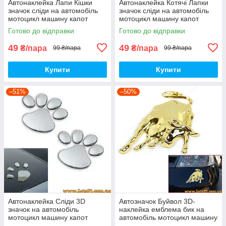
Автонаклейка Лапи Кішки
Автонаклейка Котячі Лапки
значок сліди на автомобіль
значок сліди на автомобіль
мотоцикл машину капот
мотоцикл машину капот
крила багажник
крила багажник
Готово до відправки
Готово до відправки
49
49
₴/пара
₴/пара
99 ₴/пара
99 ₴/пара
Купити
Купити
–51%
–50%
Автонаклейка Сліди 3D
Автозначок Буйвол 3D-
значок на автомобіль
наклейка емблема бик на
мотоцикл машину капот
автомобіль мотоцикл машину
крила багажник
капот багажник