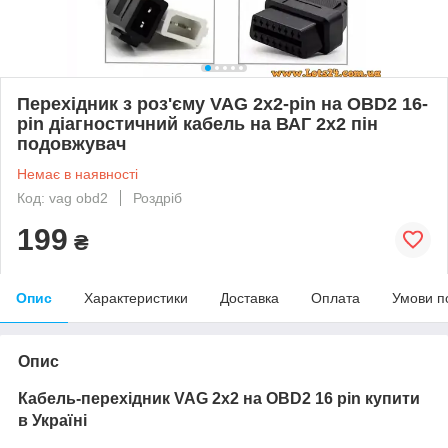
Перехідник з роз'єму VAG 2x2-pin на OBD2 16-
pin діагностичний кабель на ВАГ 2х2 пін
подовжувач
Немає в наявності
Код: vag obd2
Роздріб
199
₴
Опис
Характеристики
Доставка
Оплата
Умови п
Опис
Кабель-перехідник VAG 2x2 на OBD2 16 pin купити
в Україні