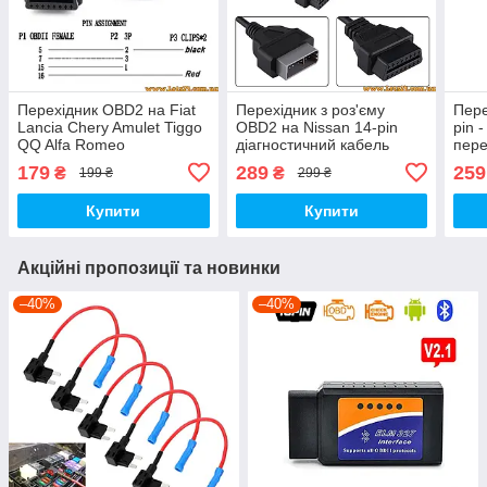
Перехідник OBD2 на Fiat
Перехідник з роз'єму
Пере
Lancia Chery Amulet Tiggo
OBD2 на Nissan 14-pin
pin 
QQ Alfa Romeo
діагностичний кабель
пере
діагностичний кабель
подовжувач на Нісан
merc
179
289
259
₴
₴
199 ₴
299 ₴
подовжувач на фіат
пере
діаг
Купити
Купити
обд2
Акційні пропозиції та новинки
–40%
–40%