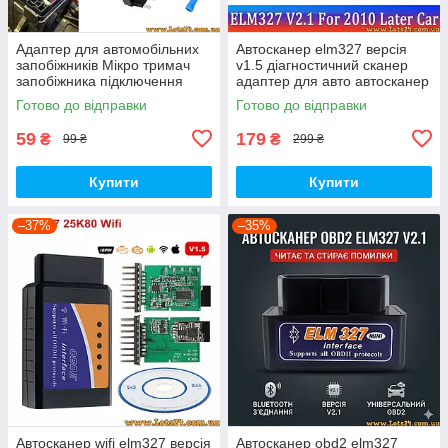
Адаптер для автомобільних
Автосканер elm327 версія
запобіжників Мікро тримач
v1.5 діагностичний сканер
запобіжника підключення
адаптер для авто автосканер
додаткових пристроїв
obd2 elm327 v1.5 bluetooth
Готово до відправки
Готово до відправки
високий струм до 20А
59
179
₴
₴
99 ₴
299 ₴
Купити
Купити
–37%
–35%
Автосканер wifi elm327 версія
Автосканер obd2 elm327