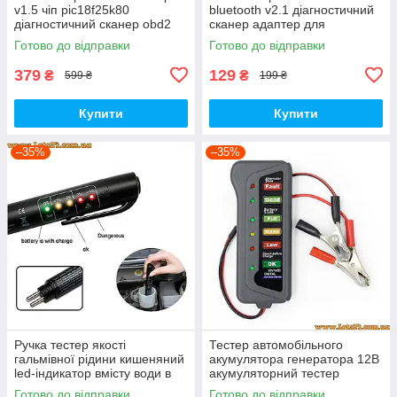
v1.5 чіп pic18f25k80
bluetooth v2.1 діагностичний
діагностичний сканер obd2
сканер адаптер для
адаптер для діагностики авто
діагностики авто vag рено
Готово до відправки
Готово до відправки
iphone ios айфон android
bmw ваз ford сканер версія
2.1
379
129
₴
₴
599 ₴
199 ₴
Купити
Купити
–35%
–35%
Ручка тестер якості
Тестер автомобільного
гальмівної рідини кишеняний
акумулятора генератора 12В
led-індикатор вмісту води в
акумуляторний тестер
DOT3 DOT4 DOT5
акумулятора автомобіля
Готово до відправки
Готово до відправки