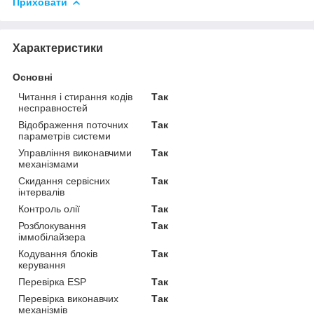
Приховати
Характеристики
Основні
Читання і стирання кодів
Так
несправностей
Відображення поточних
Так
параметрів системи
Управління виконавчими
Так
механізмами
Скидання сервісних
Так
інтервалів
Контроль олії
Так
Розблокування
Так
іммобілайзера
Кодування блоків
Так
керування
Перевірка ESP
Так
Перевірка виконавчих
Так
механізмів