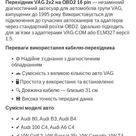
Перехідник VAG 2x2 на OBD2 16 pin
— незамінний
діагностичний аксесуар для автомобілів групи VAG,
випущених до 1995 року. Використовується для
підключення до сучасних автосканерів та адаптерів
через стандартний роз'єм OBD2. Ідеально підходить
для зв'язки з адаптерами VAG-COM або ELM327 версії
1.5.
Переваги використання кабелю-перехідника
⚙ Надійне з'єднання з діагностичним
обладнанням
🚗 Сумісність з великою кількістю авто VAG
🖥 Простота у використанні та встановленні
🔍 Довжина кабелю — близько 31 см
💾 Висока точність передачі даних
Сумісні моделі авто
✔ Audi 80, Audi B3, Audi B4
✔ Audi 100 C4, Audi A6 C4
✔ VW Golf 3, VW Passat 35i, VW Corrado, VW T4