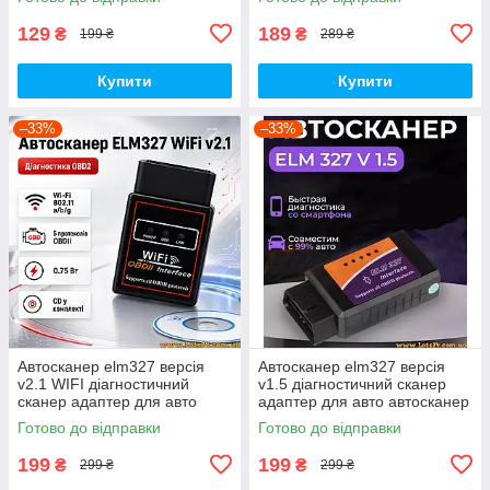
діагностика АКБ
129
189
₴
₴
199 ₴
289 ₴
Купити
Купити
–33%
–33%
Автосканер elm327 версія
Автосканер elm327 версія
v2.1 WIFI діагностичний
v1.5 діагностичний сканер
сканер адаптер для авто
адаптер для авто автосканер
автосканер obd2 elm327 v2.1
obd2 elm327 v1.5 bluetooth
Готово до відправки
Готово до відправки
bluetooth WIFI
199
199
₴
₴
299 ₴
299 ₴