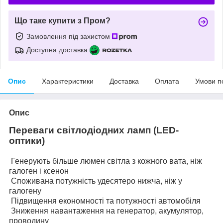
Що таке купити з Пром?
Замовлення під захистом
Доступна доставка
Опис
Характеристики
Доставка
Оплата
Умови п
Опис
Переваги світлодіодних ламп (LED-
оптики)
Генерують більше люмен світла з кожного вата, ніж
галоген і ксенон
Споживана потужність удесятеро нижча, ніж у
галогену
Підвищення економності та потужності автомобіля
Зниження навантаження на генератор, акумулятор,
проводину