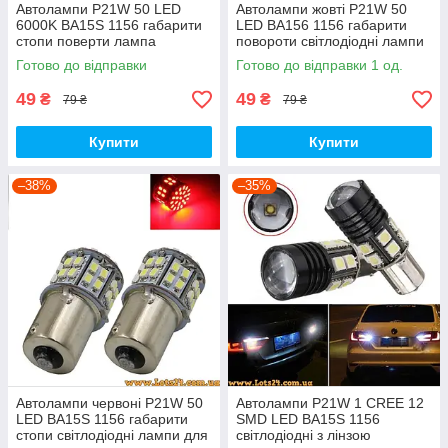
Автолампи P21W 50 LED
Автолампи жовті P21W 50
6000K BA15S 1156 габарити
LED BA156 1156 габарити
стопи поверти лампа
повороти світлодіодні лампи
заднього ходу
поворотники для авто лампа
Готово до відправки
Готово до відправки 1 од.
поворотів лед світлодіодна
49
49
₴
₴
79 ₴
79 ₴
Купити
Купити
–38%
–35%
Автолампи червоні P21W 50
Автолампи P21W 1 CREE 12
LED BA15S 1156 габарити
SMD LED BA15S 1156
стопи світлодіодні лампи для
світлодіодні з лінзою