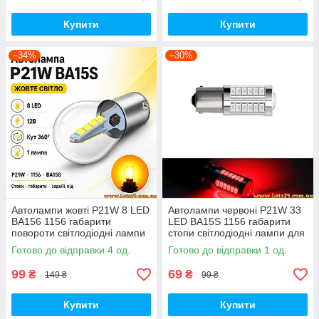
Купити
Купити
–34%
–30%
Автолампи жовті P21W 8 LED
Автолампи червоні P21W 33
BA156 1156 габарити
LED BA15S 1156 габарити
повороти світлодіодні лампи
стопи світлодіодні лампи для
поворотники для авто лампа
авто лед лампочки для стопів
Готово до відправки 4 од.
Готово до відправки 1 од.
поворотів лед світлодіодна
стоп сигнал led
99
69
₴
₴
149 ₴
99 ₴
Купити
Купити