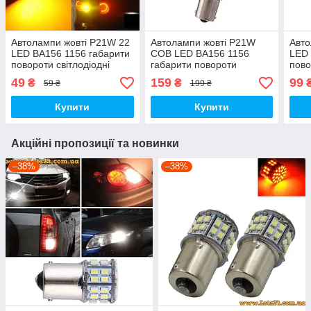
Автолампи жовті P21W 22
Автолампи жовті P21W
Авто
LED BA156 1156 габарити
COB LED BA156 1156
LED 
повороти світлодіодні
габарити повороти
пово
лампи поворотники для
світлодіодні лампи
ламп
49
159
99
₴
₴
59 ₴
199 ₴
авто лампа поворотів лед
поворотники для авто
ламп
світлодіодна
лампа поворотів лед
задн
Купити
Купити
світлодіодна
Акційні пропозиції та новинки
–38%
–38%