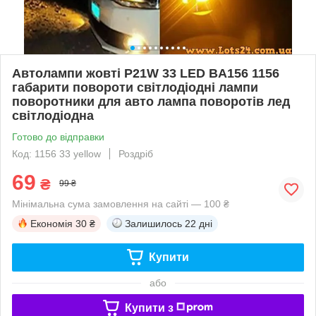
Автолампи жовті P21W 33 LED BA156 1156
габарити повороти світлодіодні лампи
поворотники для авто лампа поворотів лед
світлодіодна
Готово до відправки
Код: 1156 33 yellow
Роздріб
69
₴
99 ₴
Мінімальна сума замовлення на сайті — 100 ₴
Економія
30 ₴
Залишилось
22 дні
Купити
або
Купити з