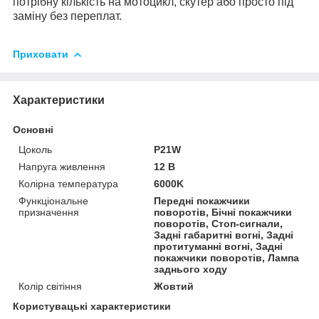
потрібну кількість на мотоцикл, скутер або просто під
заміну без переплат.
Приховати
Характеристики
Основні
Цоколь
P21W
Напруга живлення
12 В
Колірна температура
6000K
Функціональне
Передні покажчики
призначення
поворотів, Бічні покажчики
поворотів, Стоп-сигнали,
Задні габаритні вогні, Задні
протитуманні вогні, Задні
покажчики поворотів, Лампа
заднього ходу
Колір світіння
Жовтий
Користувацькі характеристики