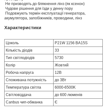
Не призводять до блякнення лінз (як ксенон)
Чудове рішення для їзди у денну пору
Подовжують термін експлуатації генератора,
акумулятора, запобіжників, проводини, лінз
Характеристики
Цоколь
P21W 1156 BA15S
Кількість діодів
33
Тип світлодіодів
5730
Колір
Жовтий
Робоча напруга
12В
Споживана потужність
до 3Вт
Температура світла
6000-6500K
Світловіддача
до 600 люменів
Canbus чип-обманка
Є