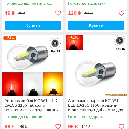
авто лед лампочки для стопів
габарити стопи повороти
Готово до відправки 5 од.
Готово до відправки
стоп сигнал led
49
129
₴
₴
79 ₴
199 ₴
Купити
Купити
–34%
–34%
Автолампи білі P21W 8 LED
Автолампи червоні P21W 8
BA15S 1156 габарити
LED BA15S 1156 габарити
повороти світлодіодні лампи
стопи світлодіодні лампи для
для авто лед лампочки
авто лед лампочки для стопів
Готово до відправки
Готово до відправки
задній хід лампи заднього
стоп сигнал led
ходу led
99
99
₴
₴
149 ₴
149 ₴