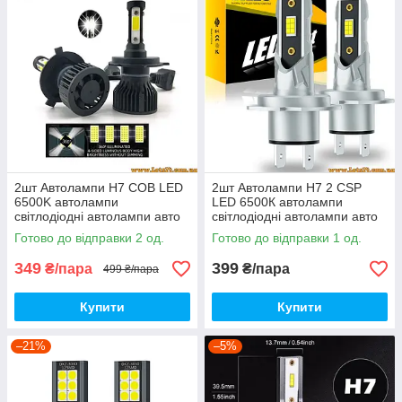
2шт Автолампи H7 COB LED
2шт Автолампи H7 2 CSP
6500K автолампи
LED 6500К автолампи
світлодіодні автолампи авто
світлодіодні автолампи авто
лед лампи авто лампа лед
лед лампи авто лампа лед
Готово до відправки 2 од.
Готово до відправки 1 од.
світлодіодна дхо птф на авто
світлодіодна птф дхо лед led
drl
349
399
₴/пара
₴/пара
499 ₴/пара
Купити
Купити
–21%
–5%