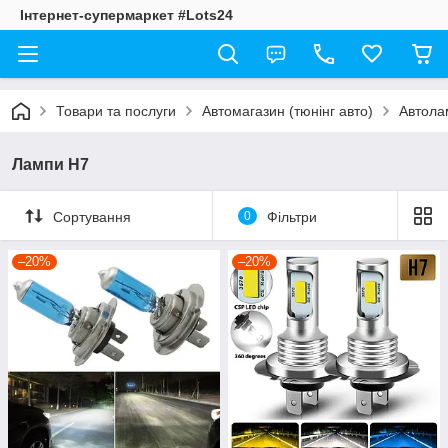
Інтернет-супермаркет #Lots24
Товари та послуги
Автомагазин (тюнінг авто)
Автолам
Лампи H7
Сортування
0
Фільтри
–20%
–20%