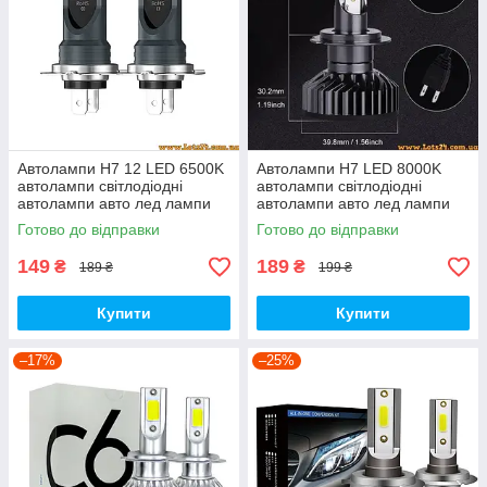
Автолампи H7 12 LED 6500K
Автолампи H7 LED 8000K
автолампи світлодіодні
автолампи світлодіодні
автолампи авто лед лампи
автолампи авто лед лампи
авто лампа лед світлодіодна
авто лампа лед світлодіодна
Готово до відправки
Готово до відправки
дхо птф на авто
дхо птф на авто
149
189
₴
₴
189 ₴
199 ₴
Купити
Купити
–17%
–25%