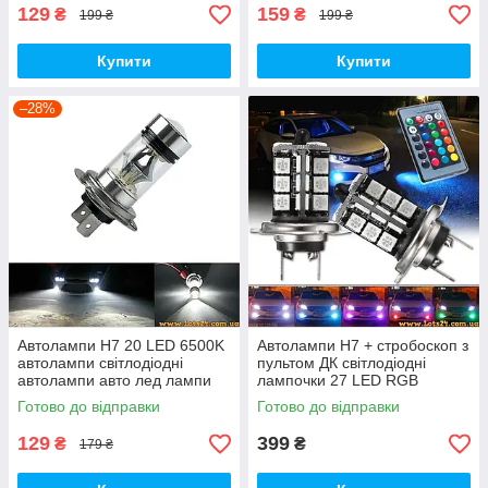
129
159
₴
₴
199 ₴
199 ₴
Купити
Купити
–28%
Автолампи H7 20 LED 6500K
Автолампи H7 + стробоскоп з
автолампи світлодіодні
пультом ДК світлодіодні
автолампи авто лед лампи
лампочки 27 LED RGB
авто лампа лед світлодіодна
Готово до відправки
Готово до відправки
дхо птф на авто
129
399
₴
₴
179 ₴