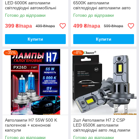
LED 6000К автолампи
6500K автолампи
світлодіодні автомобільні
світлодіодні автолампи авто
лампочки лед лампи авто
лед лампи авто лампа лед
Готово до відправки
Готово до відправки
лампа лед світлодіодна птф
світлодіодна дхо птф на авто
дхо drl
399
499
₴/пара
₴/пара
499 ₴/пара
599 ₴/пара
Купити
Купити
–35%
–8%
Автолампи H7 55W 500 K
2шт Автолампи H7 2 CSP
галогенові + ксенонові
LED 6500К автолампи
капсули
світлодіодні авто лед лампи
авто лампа лед світлодіодна
Готово до відправки
Готово до відправки