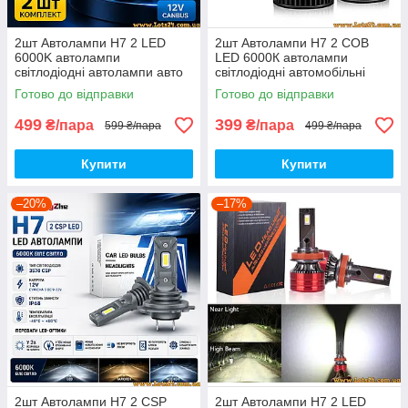
2шт Автолампи H7 2 LED
2шт Автолампи H7 2 COB
6000K автолампи
LED 6000К автолампи
світлодіодні автолампи авто
світлодіодні автомобільні
лед лампи авто лампа лед
лампочки лед лампи авто
Готово до відправки
Готово до відправки
світлодіодна дхо птф на авто
лампа лед світлодіодна птф
дхо drl
499
399
₴/пара
₴/пара
599 ₴/пара
499 ₴/пара
Купити
Купити
–20%
–17%
2шт Автолампи H7 2 CSP
2шт Автолампи H7 2 LED