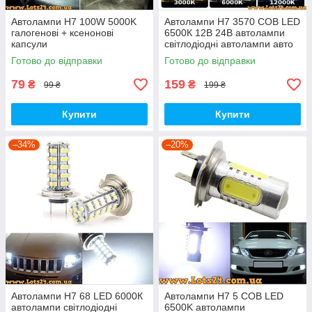
Автолампи H7 100W 5000K
Автолампи H7 3570 COB LED
галогенові + ксенонові
6500К 12В 24В автолампи
капсули
світлодіодні автолампи авто
лед лампи авто лампа лед
Готово до відправки
Готово до відправки
світлодіодна
79
159
₴
₴
99 ₴
199 ₴
Купити
Купити
–34%
–20%
Автолампи H7 68 LED 6000К
Автолампи H7 5 COB LED
автолампи світлодіодні
6500K автолампи