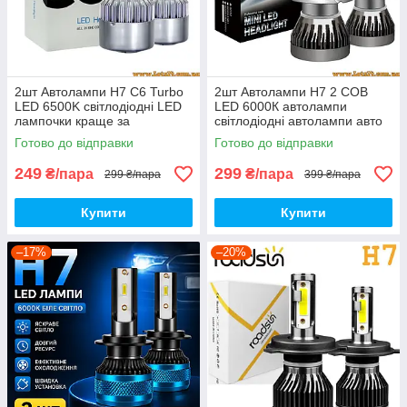
2шт Автолампи H7 C6 Turbo
2шт Автолампи H7 2 COB
LED 6500K світлодіодні LED
LED 6000К автолампи
лампочки краще за
світлодіодні автолампи авто
галогенові ксенон
лед лампи авто лампа лед
Готово до відправки
Готово до відправки
світлодіодна птф дхо лед led
drl
249
299
₴/пара
₴/пара
299 ₴/пара
399 ₴/пара
Купити
Купити
–17%
–20%