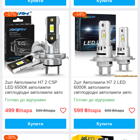
Купити
Купити
–17%
–14%
2шт Автолампи H7 2 CSP
2шт Автолампи H7 2 LED
LED 6500К автолампи
6000K автолампи
світлодіодні автолампи авто
світлодіодні автолампи авто
лед лампи авто лампа лед
лед лампи авто лампа лед
Готово до відправки
Готово до відправки
світлодіодна птф дхо лед led
світлодіодна дхо птф на авто
drl
499
599
₴/пара
₴/пара
599 ₴/пара
699 ₴/пара
Купити
Купити
–30%