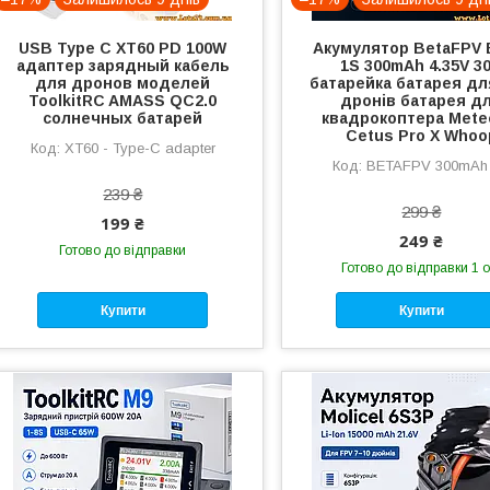
USB Type C XT60 PD 100W
Акумулятор BetaFPV 
адаптер зарядный кабель
1S 300mAh 4.35V 3
для дронов моделей
батарейка батарея дл
ToolkitRC AMASS QC2.0
дронів батарея д
солнечных батарей
квадрокоптера Mete
Cetus Pro X Whoo
XT60 - Type-C adapter
BETAFPV 300mAh
239 ₴
299 ₴
199 ₴
249 ₴
Готово до відправки
Готово до відправки 1 о
Купити
Купити