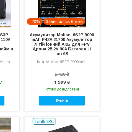
–20%
Залишилось 6 днів
6S3P
Акумулятор Molicel 6S2P 9000
 110A
mAh P42A 21700 Акумулятор
Літій іонний АКБ для FPV
дюймів
Дрона 25.2V 80A Батарея Li
ion 6S
Ah rip
Molicel 6S2P 9000mAh
2 499 ₴
1 999 ₴
д.
Готово до відправки
Купити