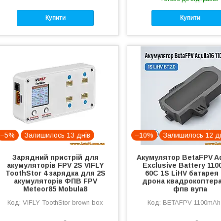
Купити
Купити
–5%
Залишилось 13 днів
–10%
Залишилось 12 д
Зарядний пристрій для
Акумулятор BetaFPV Aq
акумуляторів FPV 2S VIFLY
Exclusive Battery 11
ToothStor 4 зарядка для 2S
60C 1S LiHV батарея
акумуляторів ФПВ FPV
дрона квадрокоптер
Meteor85 Mobula8
фпв вупа
VIFLY ToothStor brown box
BETAFPV 1100mAh