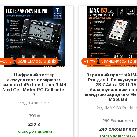
–25%
Залишилось 8 днів
–17%
Залишилось 12 д
Цифровий тестер
Зарядний пристрій IM
акумулятора вимірювач
Pro для LiPo акумуля
ємності LiPo Life Li-ion NiMH
2S 7.4V та 3S 11.1V
Nicd Cell Meter RC Cellmeter
балансувальним по
7
швидкою зарядкою Me
Mobula8
Cellmeter 7
IMAX B3 Pro bla
399 ₴
299 ₴/комплект
299 ₴
249 ₴/комплект
Готово до відправки
Готово до відправки