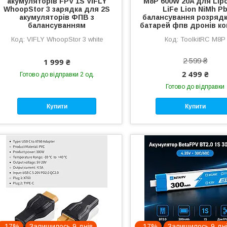
акумуляторів FPV 1S VIFLY
M8P 600W 20A для Lip
WhoopStor 3 зарядка для 2S
LiFe Lion NiMh P
акумуляторів ФПВ з
балансування розрядк
балансуванням
батарей фпв дронів ко
VIFLY WhoopStor 3 white
ToolkitRC M8P
2 599 ₴
1 999 ₴
2 499 ₴
Готово до відправки 2 од.
Готово до відправки
Купити
Купити
–17%
Залишилось 9 днів
–17%
Залишилось 9 дн