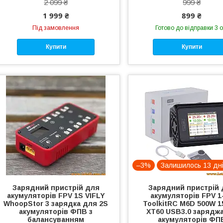
2 099 ₴
999 ₴
1 999 ₴
899 ₴
Під замовлення
Готово до відправки 3 о
Купити
Купити
–3%
Залишилось 13 дн
Зарядний пристрій для
Зарядний пристрій 
акумуляторів FPV 1S VIFLY
акумуляторів FPV 1
WhoopStor 3 зарядка для 2S
ToolkitRC M6D 500W 1
акумуляторів ФПВ з
XT60 USB3.0 зарядж
балансуванням
акумуляторів ФП