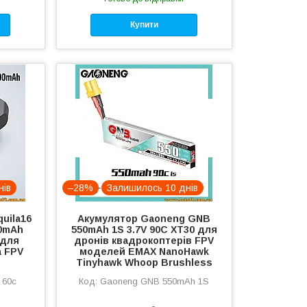
Купити
нів
–28%
Залишилось 10 днів
uila16
Акумулятор Gaoneng GNB
00mAh
550mAh 1S 3.7V 90C XT30 для
 для
дронів квадрокоптерів FPV
а FPV
моделей EMAX NanoHawk
Tinyhawk Whoop Brushless
 60c
Gaoneng GNB 550mAh 1S