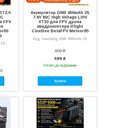
BT2.0
Акумулятор GNB 450mAh 2S
0C
7.6V 80C High Voltage LiHV
я FPV
XT30 для FPV дрона
ля
квадрокоптера iFlight
or65
CineBee BetaFPV Meteor85
p
Gaoneng GNB 450mAh 2S
 1S
699 ₴
599 ₴
Готово до відправки
д.
Купити