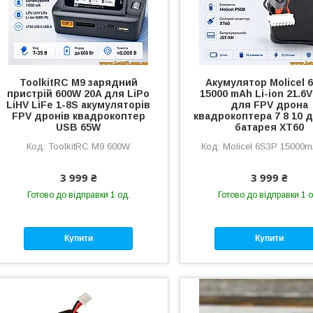
ToolkitRC M9 зарядний
Акумулятор Molicel 
пристрій 600W 20A для LiPo
15000 mAh Li-ion 21.6V
LiHV LiFe 1-8S акумуляторів
для FPV дрона
FPV дронів квадрокоптер
квадрокоптера 7 8 10 
USB 65W
батарея XT60
ToolkitRC M9 600W
Molicel 6S3P 15000m
3 999 ₴
3 999 ₴
Готово до відправки 1 од.
Готово до відправки 1 о
Купити
Купити