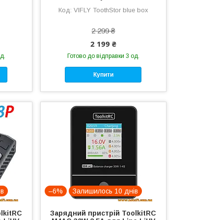
VIFLY ToothStor blue box
2 299 ₴
2 199 ₴
д.
Готово до відправки 3 од.
Купити
ів
–6%
Залишилось 10 днів
lkitRC
Зарядний пристрій ToolkitRC