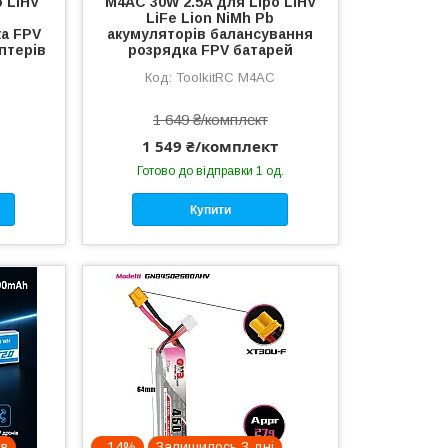
o LiHV
M4AC 30W 2.5A для Lipo LiHV
b
LiFe Lion NiMh Pb
а FPV
акумуляторів балансування
птерів
розрядка FPV батарей
ToolkitRC M4AC
1 649 ₴/комплект
1 549 ₴/комплект
Готово до відправки 1 од.
Купити
ів
–14%
Залишилось 3 дні