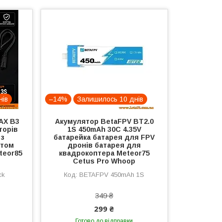
нів
–14%
Залишилось 10 днів
AX B3
Акумулятор BetaFPV BT2.0
торів
1S 450mAh 30C 4.35V
 з
батарейка батарея для FPV
ртом
дронів батарея для
teor85
квадрокоптера Meteor75
Cetus Pro Whoop
ck
BETAFPV 450mAh 1S
349 ₴
299 ₴
Готово до відправки