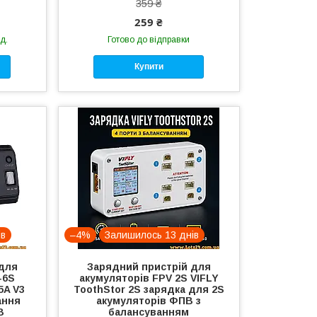
359 ₴
259 ₴
д.
Готово до відправки
Купити
ів
–4%
Залишилось 13 днів
для
Зарядний пристрій для
-6S
акумуляторів FPV 2S VIFLY
5A V3
ToothStor 2S зарядка для 2S
ання
акумуляторів ФПВ з
В
балансуванням