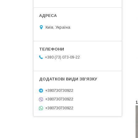
Київ, Україна
+380 (73) 073-09-22
+380730730922
+380730730922
1
+380730730922